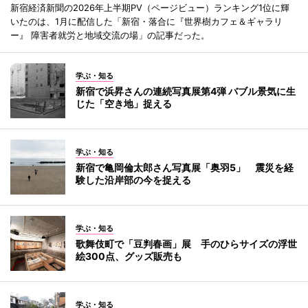
新宿経済新聞の2026年上半期PV（ページビュー）ランキング1位に輝
いたのは、1月に配信した「新宿・落合に『世界樹カフェ＆ギャラリ
ー』 障害者就労と地域交流の場」の記事だった。
学ぶ・知る
新宿で浜昇さんの連続写真展第4弾 バブル景気に生
じた「空き地」捉える
学ぶ・知る
新宿で亀岡倫太郎さん写真展「奥羽5」 震災を経
験した沿岸部の今を捉える
学ぶ・知る
歌舞伎町で「豆判春画」展 手のひらサイズの浮世
絵300点、グッズ販売も
学ぶ・知る