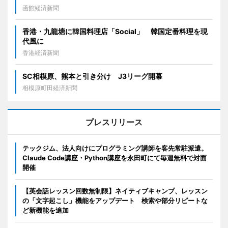
函館経済新聞
香港・九龍塘に韓国料理店「Social」 韓国定番料理を現
代風に
香港経済新聞
SC相模原、熊本と引き分け J3リーグ開幕
相模原町田経済新聞
プレスリリース
テックジム、法人向けにプログラミング講師を客先常駐派遣。
Claude Code講座・Python講座を永田町にて毎週無料で対面
開催
【英会話レッスン回数無制限】ネイティブキャンプ、レッスン
の「文字起こし」機能をアップデート 検索や部分リピートな
ど新機能を追加