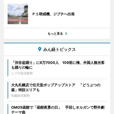
Ｐ１哨戒機、ジブチへ出発
もっと見る
みん経トピックス
「渋谷盆踊り」に6万7000人 109前に櫓、外国人観光客
も踊りの輪に
シブヤ経済新聞
大丸札幌店で任天堂ポップアップストア 「どうぶつの
森」特設エリアも
札幌経済新聞
OMO5函館で「函館夜景の日」 手回しオルガンで野外劇
テーマ曲