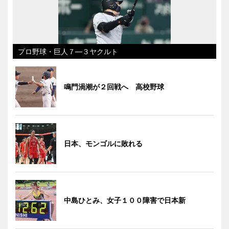
プロ野球・巨人７―３ヤクルト
鳴門渦潮が２回戦へ 高校野球
日本、モンゴルに敗れる
中島ひとみ、女子１００障害で日本新