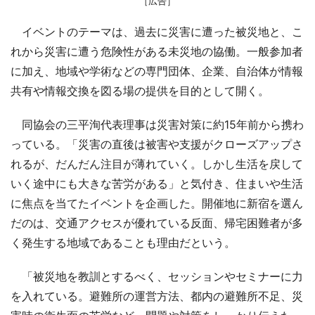
［広告］
イベントのテーマは、過去に災害に遭った被災地と、こ
れから災害に遭う危険性がある未災地の協働。一般参加者
に加え、地域や学術などの専門団体、企業、自治体が情報
共有や情報交換を図る場の提供を目的として開く。
同協会の三平洵代表理事は災害対策に約15年前から携わ
っている。「災害の直後は被害や支援がクローズアップさ
れるが、だんだん注目が薄れていく。しかし生活を戻して
いく途中にも大きな苦労がある」と気付き、住まいや生活
に焦点を当てたイベントを企画した。開催地に新宿を選ん
だのは、交通アクセスが優れている反面、帰宅困難者が多
く発生する地域であることも理由だという。
「被災地を教訓とするべく、セッションやセミナーに力
を入れている。避難所の運営方法、都内の避難所不足、災