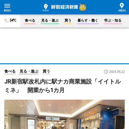
34°C
食べる
見る・遊ぶ
買う
暮らす・働く
学ぶ・知る
食べる
見る・遊ぶ
買う
2024.05.22
JR新宿駅改札内に駅ナカ商業施設「イイトル
ミネ」 開業から1カ月