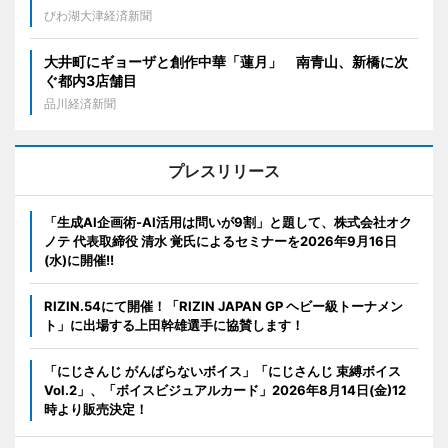
びわ湖大津経済新聞
大井町にギョーザと創作中華「蓮月」 南青山、新橋に次
ぐ都内3店舗目
品川経済新聞
プレスリリース
「生成AI企画術-AI活用は問いが9割」と題して、株式会社オク
ノテ 代表取締役 清水 覚氏によるセミナーを2026年9月16日
(水)に開催!!
RIZIN.54にて開催！「RIZIN JAPAN GP ヘビー級トーナメン
ト」に出場する上田幹雄選手に協賛します！
「にじさんじ がんばらないボイス」「にじさんじ 束縛ボイス
Vol.2」、「ボイスビジュアルカード」2026年8月14日(金)12
時より販売決定！