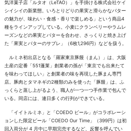
気洋菓子店「ルタオ（LeTAO）」を手掛ける株式会社ケイ
シイシイの新業態。いろとりどりの果実と滑らかなバター
の魅力が、味わい・食感・香りで楽しめる」という商品4
種をラインアップしている。小麦にクランベリーやラムレ
ーズンなどの果実とバターを合わせ、さっくりと焼き上げ
た「果実とバターのサブレ」（6枚1,296円）などを扱う。
ルミネ初出店となる「羅家東京豚饅（まん）」は、大阪
土産の定番「551蓬莱」創業者の孫が「東京でも出来たて
を味わってほしい」と創業者の味を再現した豚まん専門
店。豚肉とタマネギの2種類のみを使った「豚饅」は、ふ
っくらと蒸し上がるよう、職人が一つ一つ手作業で包んで
いる。同店には、連日多くの行列ができている。
「イイトルミネ」と「COEDO ビール」がコラボレーシ
ョンした限定ビール「COEDO Our Time」（399円）は初
回入荷分が 4 月中に早期完売するなど、反響を呼んでい