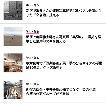
学ぶ・知る
新宿で浜昇さんの連続写真展第4弾 バブル景気に生
じた「空き地」捉える
学ぶ・知る
新宿で亀岡倫太郎さん写真展「奥羽5」 震災を経
験した沿岸部の今を捉える
学ぶ・知る
歌舞伎町で「豆判春画」展 手のひらサイズの浮世
絵300点、グッズ販売も
学ぶ・知る
新宿の落合・中井を染め物でつなぐ「染の小道」
台湾の作家グループが初参加