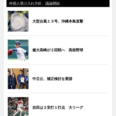
外国人受け入れ方針、議論開始
大型台風１３号、沖縄本島直撃
健大高崎が２回戦へ 高校野球
中立公、補正検討を要請
吉田は２安打１打点 大リーグ