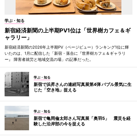
学ぶ・知る
新宿経済新聞の上半期PV1位は「世界樹カフェ＆ギ
ャラリー」
新宿経済新聞の2026年上半期PV（ページビュー）ランキング1位に輝
いたのは、1月に配信した「新宿・落合に『世界樹カフェ＆ギャラリ
ー』 障害者就労と地域交流の場」の記事だった。
学ぶ・知る
新宿で浜昇さんの連続写真展第4弾 バブル景気に生
じた「空き地」捉える
学ぶ・知る
新宿で亀岡倫太郎さん写真展「奥羽5」 震災を経
験した沿岸部の今を捉える