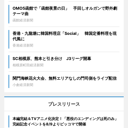
OMO5函館で「函館夜景の日」 手回しオルガンで野外劇
テーマ曲
函館経済新聞
香港・九龍塘に韓国料理店「Social」 韓国定番料理を現
代風に
香港経済新聞
SC相模原、熊本と引き分け J3リーグ開幕
相模原町田経済新聞
関門海峡花火大会、無料エリアなしの門司側をライブ配信
小倉経済新聞
プレスリリース
本編完結＆TVアニメ化決定！「悪役のエンディングは死のみ」
完結記念イベントを8/9よりピッコマで開催