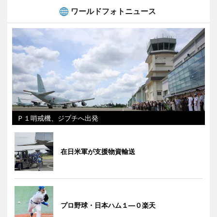
ワールドフォトニュース
Ｐ１哨戒機、ジブチへ出発
在日米軍が支援物資輸送
プロ野球・日本ハム１―０楽天