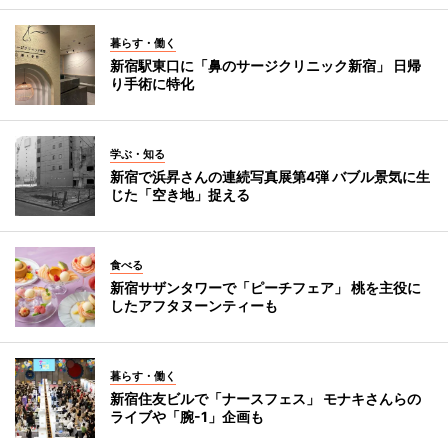
暮らす・働く
新宿駅東口に「鼻のサージクリニック新宿」 日帰
り手術に特化
学ぶ・知る
新宿で浜昇さんの連続写真展第4弾 バブル景気に生
じた「空き地」捉える
食べる
新宿サザンタワーで「ピーチフェア」 桃を主役に
したアフタヌーンティーも
暮らす・働く
新宿住友ビルで「ナースフェス」 モナキさんらの
ライブや「腕-1」企画も