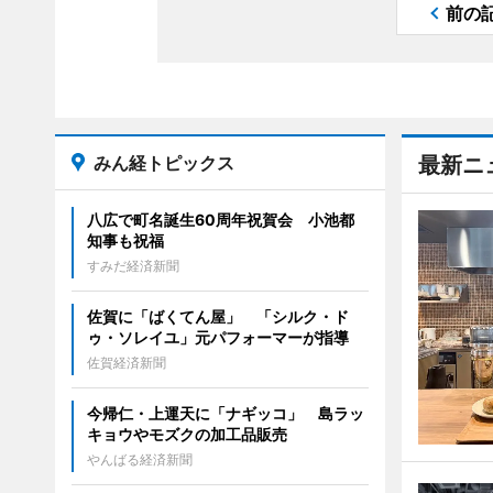
前の
みん経トピックス
最新ニ
八広で町名誕生60周年祝賀会 小池都
知事も祝福
すみだ経済新聞
佐賀に「ばくてん屋」 「シルク・ド
ゥ・ソレイユ」元パフォーマーが指導
佐賀経済新聞
今帰仁・上運天に「ナギッコ」 島ラッ
キョウやモズクの加工品販売
やんばる経済新聞