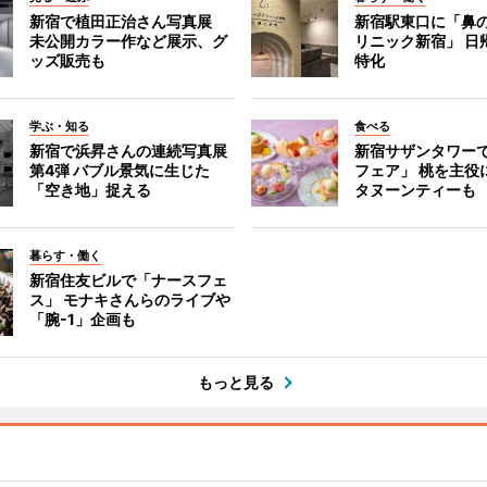
新宿で植田正治さん写真展
新宿駅東口に「鼻
未公開カラー作など展示、グ
リニック新宿」 日
ッズ販売も
特化
学ぶ・知る
食べる
新宿で浜昇さんの連続写真展
新宿サザンタワー
第4弾 バブル景気に生じた
フェア」 桃を主役
「空き地」捉える
タヌーンティーも
暮らす・働く
新宿住友ビルで「ナースフェ
ス」 モナキさんらのライブや
「腕-1」企画も
もっと見る