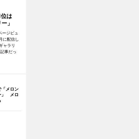
1位は
リー」
ページビュ
月に配信し
ギャラリ
の記事だっ
で「メロン
ー」 メロ
も