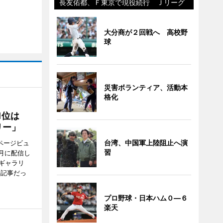
長友佑都、Ｆ東京で現役続行 Ｊリーグ
大分商が２回戦へ 高校野
球
災害ボランティア、活動本
格化
1位は
リー」
台湾、中国軍上陸阻止へ演
ページビュ
習
月に配信し
ギャラリ
の記事だっ
プロ野球・日本ハム０―６
楽天