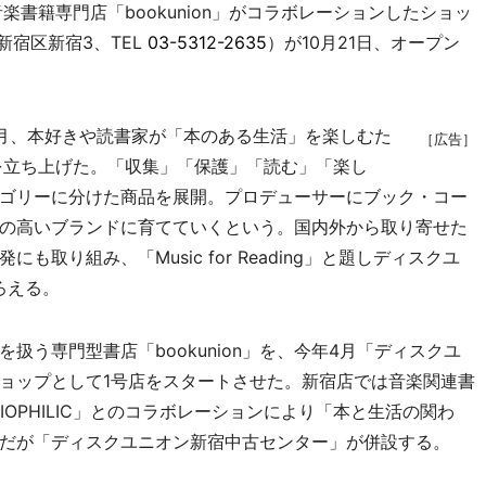
と音楽書籍専門店「bookunion」がコラボレーションしたショッ
宿」（新宿区新宿3、TEL
03-5312-2635
）が10月21日、オープン
月、本好きや読書家が「本のある生活」を楽しむた
［広告］
IC」を立ち上げた。「収集」「保護」「読む」「楽し
ゴリーに分けた商品を展開。プロデューサーにブック・コー
の高いブランドに育てていくという。国内外から取り寄せた
取り組み、「Music for Reading」と題しディスクユ
ろえる。
う専門型書店「bookunion」を、今年4月「ディスクユ
ョップとして1号店をスタートさせた。新宿店では音楽関連書
IOPHILIC」とのコラボレーションにより「本と生活の関わ
だが「ディスクユニオン新宿中古センター」が併設する。