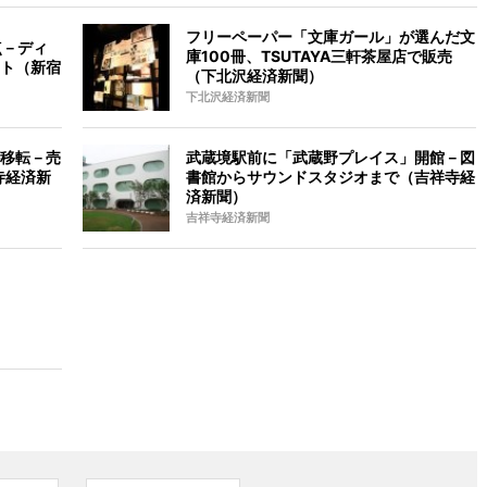
フリーペーパー「文庫ガール」が選んだ文
点－ディ
庫100冊、TSUTAYA三軒茶屋店で販売
ト（新宿
（下北沢経済新聞）
下北沢経済新聞
移転－売
武蔵境駅前に「武蔵野プレイス」開館－図
寺経済新
書館からサウンドスタジオまで（吉祥寺経
済新聞）
吉祥寺経済新聞