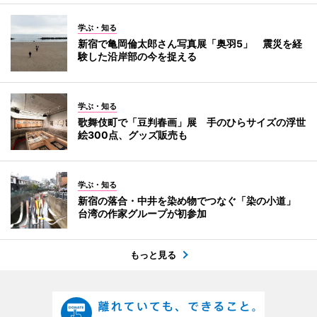
学ぶ・知る
新宿で亀岡倫太郎さん写真展「奥羽5」 震災を経
験した沿岸部の今を捉える
学ぶ・知る
歌舞伎町で「豆判春画」展 手のひらサイズの浮世
絵300点、グッズ販売も
学ぶ・知る
新宿の落合・中井を染め物でつなぐ「染の小道」
台湾の作家グループが初参加
もっと見る