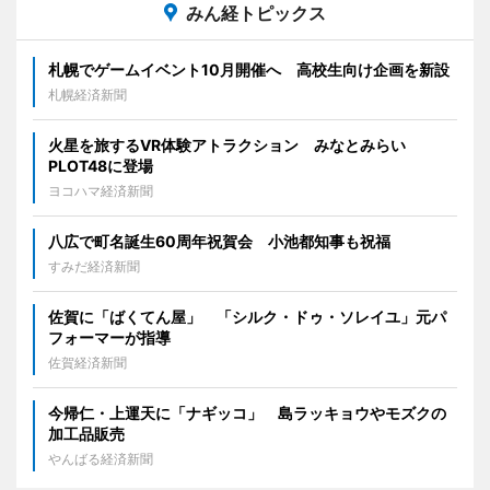
みん経トピックス
札幌でゲームイベント10月開催へ 高校生向け企画を新設
札幌経済新聞
火星を旅するVR体験アトラクション みなとみらい
PLOT48に登場
ヨコハマ経済新聞
八広で町名誕生60周年祝賀会 小池都知事も祝福
すみだ経済新聞
佐賀に「ばくてん屋」 「シルク・ドゥ・ソレイユ」元パ
フォーマーが指導
佐賀経済新聞
今帰仁・上運天に「ナギッコ」 島ラッキョウやモズクの
加工品販売
やんばる経済新聞