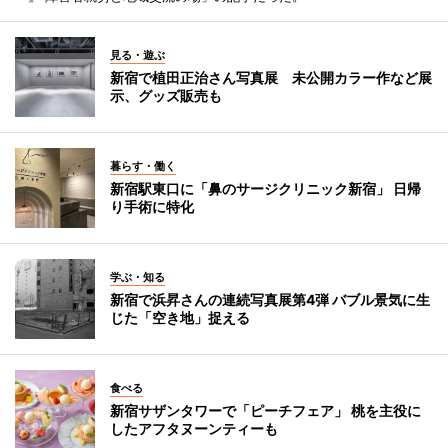
見る・遊ぶ
新宿で植田正治さん写真展 未公開カラー作など展
示、グッズ販売も
暮らす・働く
新宿駅東口に「鼻のサージクリニック新宿」 日帰
り手術に特化
学ぶ・知る
新宿で浜昇さんの連続写真展第4弾 バブル景気に生
じた「空き地」捉える
食べる
新宿サザンタワーで「ピーチフェア」 桃を主役に
したアフタヌーンティーも