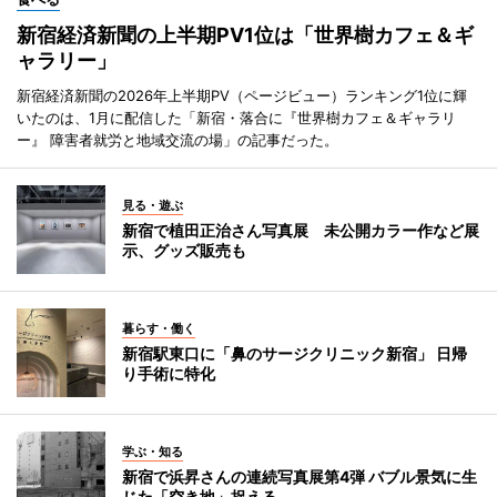
新宿経済新聞の上半期PV1位は「世界樹カフェ＆ギ
ャラリー」
新宿経済新聞の2026年上半期PV（ページビュー）ランキング1位に輝
いたのは、1月に配信した「新宿・落合に『世界樹カフェ＆ギャラリ
ー』 障害者就労と地域交流の場」の記事だった。
見る・遊ぶ
新宿で植田正治さん写真展 未公開カラー作など展
示、グッズ販売も
暮らす・働く
新宿駅東口に「鼻のサージクリニック新宿」 日帰
り手術に特化
学ぶ・知る
新宿で浜昇さんの連続写真展第4弾 バブル景気に生
じた「空き地」捉える