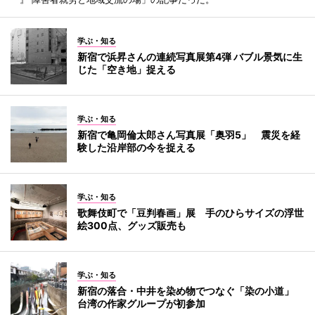
学ぶ・知る
新宿で浜昇さんの連続写真展第4弾 バブル景気に生
じた「空き地」捉える
学ぶ・知る
新宿で亀岡倫太郎さん写真展「奥羽5」 震災を経
験した沿岸部の今を捉える
学ぶ・知る
歌舞伎町で「豆判春画」展 手のひらサイズの浮世
絵300点、グッズ販売も
学ぶ・知る
新宿の落合・中井を染め物でつなぐ「染の小道」
台湾の作家グループが初参加