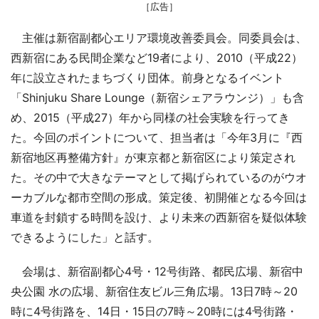
［広告］
主催は新宿副都心エリア環境改善委員会。同委員会は、
西新宿にある民間企業など19者により、2010（平成22）
年に設立されたまちづくり団体。前身となるイベント
「Shinjuku Share Lounge（新宿シェアラウンジ）」も含
め、2015（平成27）年から同様の社会実験を行ってき
た。今回のポイントについて、担当者は「今年3月に『西
新宿地区再整備方針』が東京都と新宿区により策定され
た。その中で大きなテーマとして掲げられているのがウオ
ーカブルな都市空間の形成。策定後、初開催となる今回は
車道を封鎖する時間を設け、より未来の西新宿を疑似体験
できるようにした」と話す。
会場は、新宿副都心4号・12号街路、都民広場、新宿中
央公園 水の広場、新宿住友ビル三角広場。13日7時～20
時に4号街路を、14日・15日の7時～20時には4号街路・