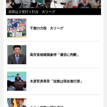
吉田は２安打１打点 大リーグ
千賀の力投 大リーグ
高市首相靖国参拝「適切に判断」
木原官房長官「拉致は現在進行形」