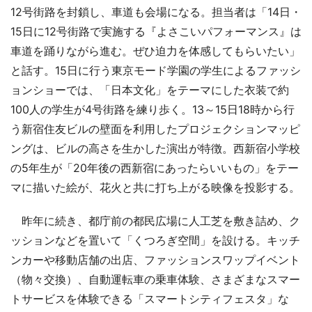
12号街路を封鎖し、車道も会場になる。担当者は「14日・
15日に12号街路で実施する『よさこいパフォーマンス』は
車道を踊りながら進む。ぜひ迫力を体感してもらいたい」
と話す。15日に行う東京モード学園の学生によるファッシ
ョンショーでは、「日本文化」をテーマにした衣装で約
100人の学生が4号街路を練り歩く。13～15日18時から行
う新宿住友ビルの壁面を利用したプロジェクションマッピ
ングは、ビルの高さを生かした演出が特徴。西新宿小学校
の5年生が「20年後の西新宿にあったらいいもの」をテー
マに描いた絵が、花火と共に打ち上がる映像を投影する。
昨年に続き、都庁前の都民広場に人工芝を敷き詰め、ク
ッションなどを置いて「くつろぎ空間」を設ける。キッチ
ンカーや移動店舗の出店、ファッションスワップイベント
（物々交換）、自動運転車の乗車体験、さまざまなスマー
トサービスを体験できる「スマートシティフェスタ」な