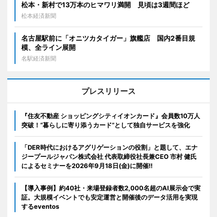
松本・新村で13万本のヒマワリ満開 見頃は3週間ほど
松本経済新聞
名古屋駅前に「オニツカタイガー」旗艦店 国内2番目規
模、全ライン展開
名駅経済新聞
プレスリリース
『住友不動産 ショッピングシティイオンカード』会員数10万人
突破！“暮らしに寄り添うカード”として独自サービスを強化
「DER時代におけるアグリゲーションの役割」と題して、エナ
ジープールジャパン株式会社 代表取締役社長兼CEO 市村 健氏
によるセミナーを2026年9月18日(金)に開催!!
【導入事例】約40社・来場登録者数2,000名超のAI展示会で実
証。大規模イベントでも安定運営と開催後のデータ活用を実現
するeventos