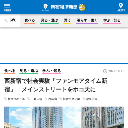
34°C
食べる
見る・遊ぶ
買う
暮らす・働く
学ぶ・知る
食べる
見る・遊ぶ
学ぶ・知る
2023.10.11
西新宿で社会実験「ファンモアタイム新
宿」 メインストリートをホコ天に
新宿住友ビル
三角広場
西新宿
新宿中央公園
都民広場