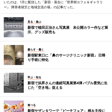
いたのは、1月に配信した「新宿・落合に『世界樹カフェ＆ギャラリ
ー』 障害者就労と地域交流の場」の記事だった。
見る・遊ぶ
新宿で植田正治さん写真展 未公開カラー作など展
示、グッズ販売も
暮らす・働く
新宿駅東口に「鼻のサージクリニック新宿」 日帰
り手術に特化
学ぶ・知る
新宿で浜昇さんの連続写真展第4弾 バブル景気に生
じた「空き地」捉える
食べる
新宿サザンタワーで「ピーチフェア」 桃を主役に