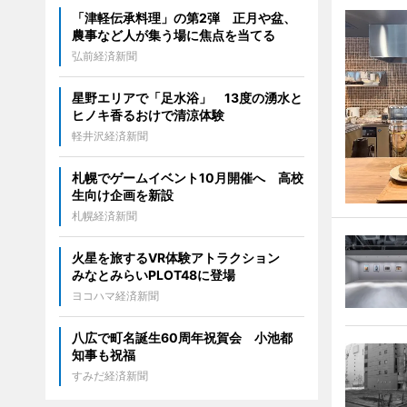
「津軽伝承料理」の第2弾 正月や盆、
農事など人が集う場に焦点を当てる
弘前経済新聞
星野エリアで「足水浴」 13度の湧水と
ヒノキ香るおけで清涼体験
軽井沢経済新聞
札幌でゲームイベント10月開催へ 高校
生向け企画を新設
札幌経済新聞
火星を旅するVR体験アトラクション
みなとみらいPLOT48に登場
ヨコハマ経済新聞
八広で町名誕生60周年祝賀会 小池都
知事も祝福
すみだ経済新聞