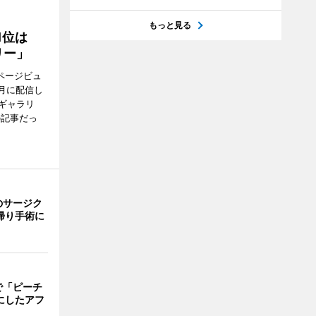
もっと見る
1位は
リー」
ページビュ
月に配信し
ギャラリ
の記事だっ
のサージク
帰り手術に
で「ピーチ
にしたアフ