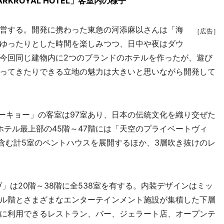
 PARKROYAL HOTEL」客室内の様子
営する。開発に携わった東急の河添麻以さんは「海
［広告］
ゆったりとした時間を楽しみつつ、日中や夜はダウ
今回同じ建物内に2つのブランドのホテルを作ったが、遊び
ってきたりできる立地の魅力は大きいと思いながら開発して
トーキョー」の客室は97室あり、日本の伝統文化を織り交ぜた
ホテル最上部の45階～47階には「天空のプライベートヴィ
を含む計5室のペントハウスを展開するほか、3層吹き抜けのレ
は20階～38階に全538室を有する。内装デザインはミッ
ル階とさまざまなエンターテインメント施設が集積した下層
共に利用できるレストラン、バー、ジェラート店、オープンテ