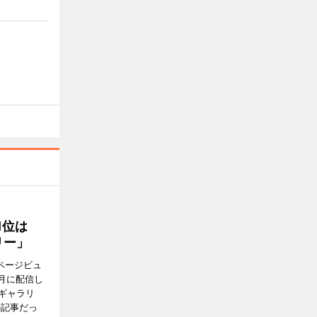
1位は
リー」
ページビュ
月に配信し
ギャラリ
の記事だっ