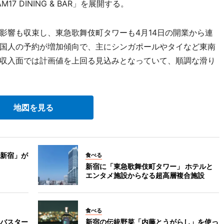
 DINING & BAR」を展開する。
響も収束し、東急歌舞伎町タワーも4月14日の開業から連
国人の予約が増加傾向で、主にシンガポールやタイなど東南
収入面では計画値を上回る見込みとなっていて、順調な滑り
地図を見る
新宿」が
食べる
新宿に「東急歌舞伎町タワー」 ホテルと
エンタメ施設からなる超高層複合施設
食べる
バスター
新宿の伝統野菜「内藤とうがらし」を使っ