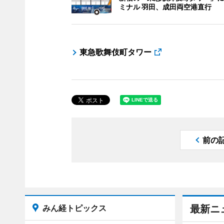
ミナル 羽田、成田両空港直行
東急歌舞伎町タワー
前の
みん経トピックス
最新ニ