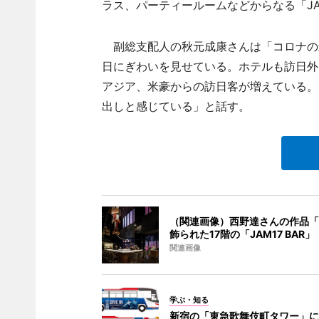
ラス、パーティールームなどからなる「JAM17
副総支配人の秋元成康さんは「コロナの影
日にぎわいを見せている。ホテルも訪日外
アジア、米豪からの訪日客が増えている。
出しと感じている」と話す。
（関連画像）西野達さんの作品「
飾られた17階の「JAM17 BAR」
関連画像
学ぶ・知る
新宿の「東急歌舞伎町タワー」に