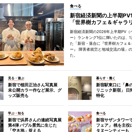
食べる
新宿経済新聞の上半期PV
「世界樹カフェ＆ギャラ
新宿経済新聞の2026年上半期PV（
ー）ランキング1位に輝いたのは、1
た「新宿・落合に『世界樹カフェ＆
ー』 障害者就労と地域交流の場」
た。
見る・遊ぶ
暮らす・働く
新宿で植田正治さん写真展
新宿駅東口に「鼻
未公開カラー作など展示、グ
リニック新宿」 日
ッズ販売も
特化
学ぶ・知る
食べる
新宿で浜昇さんの連続写真展
新宿サザンタワー
第4弾 バブル景気に生じた
フェア」 桃を主役
「空き地」捉える
タヌーンティーも