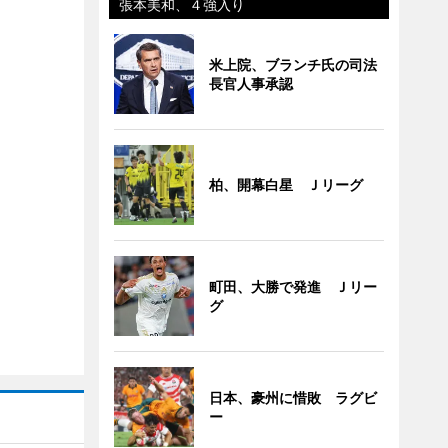
張本美和、４強入り
米上院、ブランチ氏の司法
長官人事承認
柏、開幕白星 Ｊリーグ
町田、大勝で発進 Ｊリー
グ
日本、豪州に惜敗 ラグビ
ー