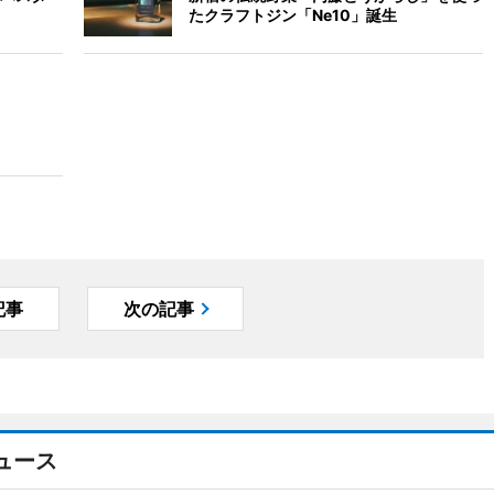
たクラフトジン「Ne10」誕生
記事
次の記事
ュース