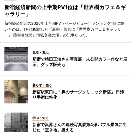
新宿経済新聞の上半期PV1位は「世界樹カフェ＆ギ
ャラリー」
新宿経済新聞の2026年上半期PV（ページビュー）ランキング1位に輝
いたのは、1月に配信した「新宿・落合に『世界樹カフェ＆ギャラリ
ー』 障害者就労と地域交流の場」の記事だった。
見る・遊ぶ
新宿で植田正治さん写真展 未公開カラー作など展
示、グッズ販売も
暮らす・働く
新宿駅東口に「鼻のサージクリニック新宿」 日帰
り手術に特化
学ぶ・知る
新宿で浜昇さんの連続写真展第4弾 バブル景気に生
じた「空き地」捉える