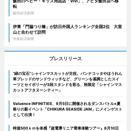
飯田のベビー・キッズ用品店「Vivi」、アピタ飯田店へ移
転
飯田経済新聞
伊東「門脇つり橋」が訪日外国人ランキング全国2位 大室
山と合わせて訪問
伊東経済新聞
プレスリリース
“緑の宝石”シャインマスカットが主役。パンナコッタやほうれん
草ブレッドのサンドウィッチなど、グリーンを基調としたスイ
ーツとセイボリーが3段スタンドを彩る、秋限定「シャインマス
カットアフタヌーンティー」
Valuence INFINITIES、9月5日に開催されるダンスバトル×夏
祭りの新イベント「CHIKURA SEASIDE JAM」にメインゲスト
として出演！
時速500ｋｍを体感『超電導リニア乗車体験ツアー』8月10日