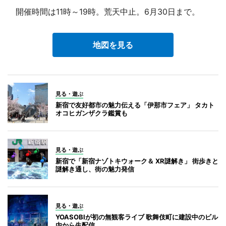
開催時間は11時～19時。荒天中止。6月30日まで。
地図を見る
見る・遊ぶ
新宿で友好都市の魅力伝える「伊那市フェア」 タカト
オコヒガンザクラ鑑賞も
見る・遊ぶ
新宿で「新宿ナゾトキウォーク＆ XR謎解き」 街歩きと
謎解き通し、街の魅力発信
見る・遊ぶ
YOASOBIが初の無観客ライブ 歌舞伎町に建設中のビル
内から生配信