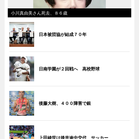
小川真由美さん死去、８６歳
日本被団協が結成７０年
日南学園が２回戦へ 高校野球
後藤大樹、４００障害で銀
上田綺世は後半途中交代 サッカー