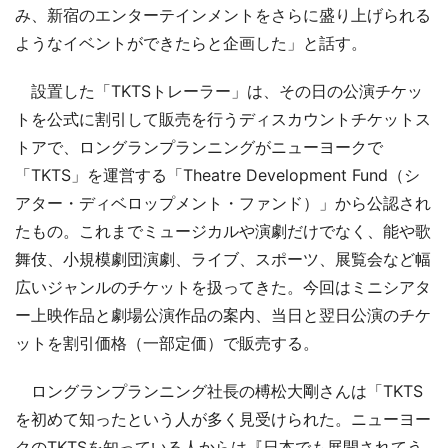
み、新宿のエンターテインメントをさらに盛り上げられる
ようなイベントができたらと企画した」と話す。
設置した「TKTSトレーラー」は、その日の公演チケッ
トを公式に割引して販売を行うディスカウントチケットス
トアで、ロングランプランニングがニューヨークで
「TKTS」を運営する「Theatre Development Fund（シ
アター・ディベロップメント・ファンド）」から公認され
たもの。これまでミュージカルや演劇だけでなく、能や歌
舞伎、小規模劇団演劇、ライブ、スポーツ、展覧会など幅
広いジャンルのチケットを扱ってきた。今回はミニシアタ
ー上映作品と劇場公演作品の案内、当日と翌日公演のチケ
ットを割引価格（一部定価）で販売する。
ロングランプランニング社長の榑松大剛さんは「TKTS
を初めて知ったという人が多く見受けられた。ニューヨー
クのTKTSを知っている人からは『日本でも展開されてう