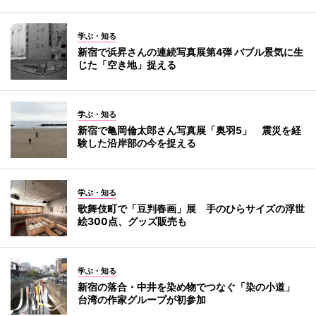
学ぶ・知る
新宿で浜昇さんの連続写真展第4弾 バブル景気に生
じた「空き地」捉える
学ぶ・知る
新宿で亀岡倫太郎さん写真展「奥羽5」 震災を経
験した沿岸部の今を捉える
学ぶ・知る
歌舞伎町で「豆判春画」展 手のひらサイズの浮世
絵300点、グッズ販売も
学ぶ・知る
新宿の落合・中井を染め物でつなぐ「染の小道」
台湾の作家グループが初参加