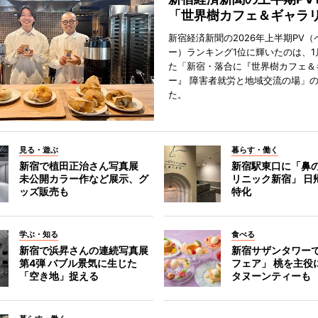
「世界樹カフェ＆ギャラ
新宿経済新聞の2026年上半期PV（
ー）ランキング1位に輝いたのは、1
た「新宿・落合に『世界樹カフェ＆
ー』 障害者就労と地域交流の場」
た。
見る・遊ぶ
暮らす・働く
新宿で植田正治さん写真展
新宿駅東口に「鼻
未公開カラー作など展示、グ
リニック新宿」 日
ッズ販売も
特化
学ぶ・知る
食べる
新宿で浜昇さんの連続写真展
新宿サザンタワー
第4弾 バブル景気に生じた
フェア」 桃を主役
「空き地」捉える
タヌーンティーも