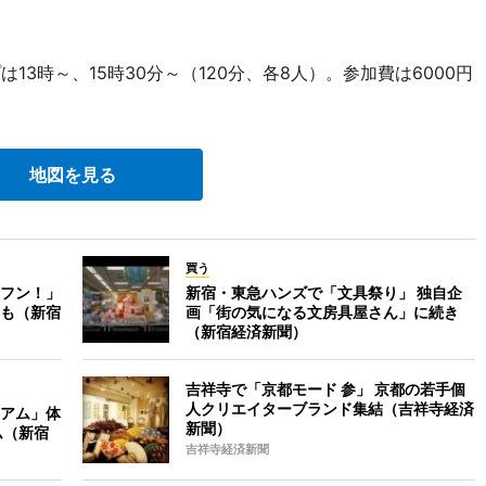
13時～、15時30分～（120分、各8人）。参加費は6000円
地図を見る
買う
フン！」
新宿・東急ハンズで「文具祭り」 独自企
も（新宿
画「街の気になる文房具屋さん」に続き
（新宿経済新聞）
吉祥寺で「京都モード 参」 京都の若手個
人クリエイターブランド集結（吉祥寺経済
アム」体
新聞）
ム（新宿
吉祥寺経済新聞