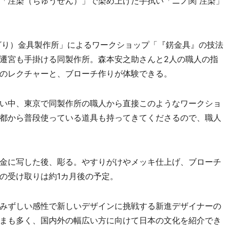
「注染（ちゅうせん）」で染め上げた手拭い「ニノ関 注染」
ざり）金具製作所」によるワークショップ「『錺金具』の技法
遷宮も手掛ける同製作所。森本安之助さんと2人の職人の指
のレクチャーと、ブローチ作りが体験できる。
い中、東京で同製作所の職人から直接このようなワークショ
都から普段使っている道具も持ってきてくださるので、職人
金に写した後、彫る。やすりがけやメッキ仕上げ、ブローチ
の受け取りは約1カ月後の予定。
みずしい感性で新しいデザインに挑戦する新進デザイナーの
まも多く、国内外の幅広い方に向けて日本の文化を紹介でき