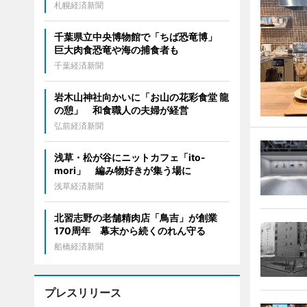
札幌経済新聞
千葉県立中央博物館で「ちば恐竜博」
巨大肉食恐竜や海の捕食者も
千葉経済新聞
岩木山神社向かいに「お山の花彩食堂 龍
の憩」 和食職人の夫婦が経営
弘前経済新聞
浅草・松が谷にニットカフェ「ito-
mori」 編み物好きが集う場に
浅草経済新聞
北習志野の老舗精肉店「鳥吉」が創業
170周年 幕末から続くのれん守る
船橋経済新聞
プレスリリース