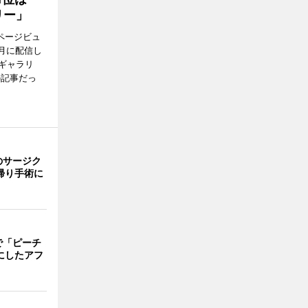
リー」
ページビュ
月に配信し
ギャラリ
の記事だっ
のサージク
帰り手術に
で「ピーチ
にしたアフ