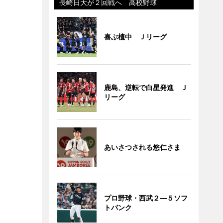
長崎日大が２回戦へ 高校野球
喜ぶ植中 Ｊリーグ
鹿島、逆転で白星発進 Ｊ
リーグ
あいさつされる悠仁さま
プロ野球・西武２―５ソフ
トバンク