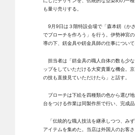
にしたデザインを、伝統的な型染めの一種
も量り売りする。
9月9日は３階特設会場で「森本錺（か
でブローチを作ろう」を行う。伊勢神宮の
導の下、錺金具や錺金具師の仕事について
担当者は「錺金具の職人自体の数も少な
ップをしていただける大変貴重な機会。京
の技も直接見ていただけたら」と話す。
ブローチは下絵を四種類の色から選び地
台をつける作業は同製作所で行い、完成品
「伝統的な職人技法を継承しつつ、みず
アイテムを集めた。当店は外国人のお客さ