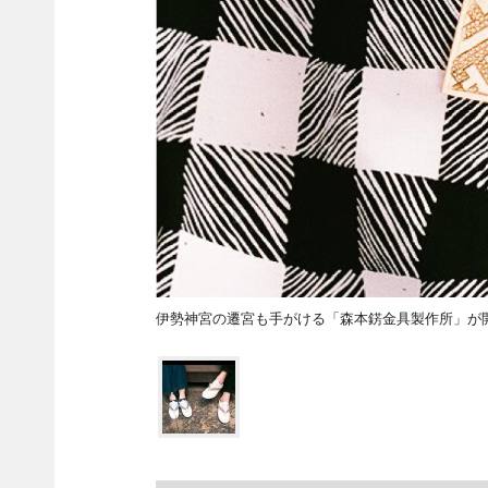
伊勢神宮の遷宮も手がける「森本錺金具製作所」が