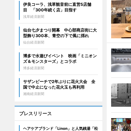
伊良コーラ、浅草観音前に直営5店舗
目 「300年続く店」目指す
浅草経済新聞
仙台七夕まつり開幕 中心部商店街に大
型飾り300本、青空の下で風に揺れ
仙台経済新聞
博多で水遊びイベント 映画「ミニオン
ズ＆モンスターズ」とコラボ
博多経済新聞
サザンビーチで2年ぶりに花火大会 全
国で中止になった花火玉も再利用
湘南経済新聞
プレスリリース
ヘアケアブランド「Linon」と人気銭湯「松