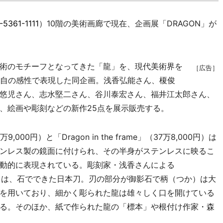
-5361-1111
）10階の美術画廊で現在、企画展「DRAGON」が
術のモチーフとなってきた「龍」を、現代美術界を
［広告］
独自の感性で表現した同企画。浅香弘能さん、榎俊
悠児さん、志水堅二さん、谷川泰宏さん、福井江太郎さん、
、絵画や彫刻などの新作25点を展示販売する。
円）と「Dragon in the frame」（37万8,000円）は
ンレス製の鏡面に付けられ、その半身がステンレスに映るこ
動的に表現されている。彫刻家・浅香さんによる
500円）は、石でできた日本刀。刃の部分が御影石で柄（つか）は大
を用いており、細かく彫られた龍は雄々しく口を開けている
る。そのほか、紙で作られた龍の「標本」や根付け作家・森