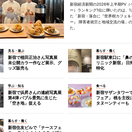
新宿経済新聞の2026年上半期PV（
ー）ランキング1位に輝いたのは、1
た「新宿・落合に『世界樹カフェ＆
ー』 障害者就労と地域交流の場」
た。
見る・遊ぶ
暮らす・働く
新宿で植田正治さん写真展
新宿駅東口に「鼻
未公開カラー作など展示、グ
リニック新宿」 日
ッズ販売も
特化
学ぶ・知る
食べる
新宿で浜昇さんの連続写真展
新宿サザンタワー
第4弾 バブル景気に生じた
フェア」 桃を主役
「空き地」捉える
タヌーンティーも
暮らす・働く
新宿住友ビルで「ナースフェ