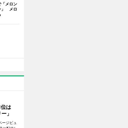
で「メロン
ー」 メロ
も
1位は
リー」
ページビュ