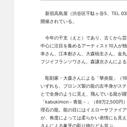
新宿高島屋（渋谷区千駄ヶ谷5、TEL
03
開催されている。
今年の干支（えと）であり、古くから芸
中心に注目を集めるアーティスト10人が
幸さん、江本創さん、大森暁生さん、金丸
フジイフランソワさん、森謙次さんによる
彫刻家・大森さんによる「華炎龍」（18万9,000
いずれも、ブロンズ製の龍の左半身がステ
とで全身のように見え、飛んでいる龍が躍
「kabukimon－青龍－」（89万2,
理石の龍。龍の目にはイエローサファイア
が、角度によっては柔らかい表情にも見え
さんによる象牙の彫り物なども並ぶ。