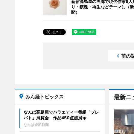
新宿高島屋の画廊で現代作家6人
り・鎮魂・再生などテーマに（新
聞）
前の
みん経トピックス
最新ニ
なんば高島屋でバラエティー番組「プレ
バト」展覧会 作品450点超展示
なんば経済新聞