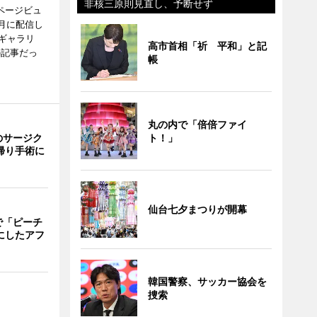
非核三原則見直し、予断せず
ページビュ
月に配信し
ギャラリ
高市首相「祈 平和」と記
の記事だっ
帳
丸の内で「倍倍ファイ
のサージク
ト！」
帰り手術に
仙台七夕まつりが開幕
で「ピーチ
にしたアフ
韓国警察、サッカー協会を
捜索