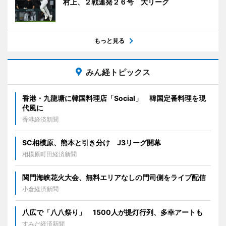
村上、２戦連発２６号 大リーグ
もっと見る
みん経トピックス
香港・九龍塘に韓国料理店「Social」 韓国定番料理を現
代風に
香港経済新聞
SC相模原、熊本と引き分け J3リーグ開幕
相模原町田経済新聞
関門海峡花火大会、無料エリアなしの門司側をライブ配信
小倉経済新聞
八広で「八八祭り」 1500人が提灯行列、多幸アートも
すみだ経済新聞