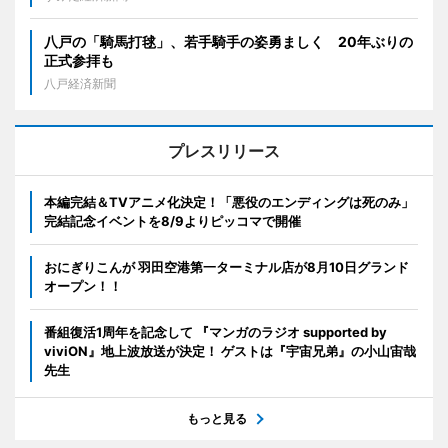
八戸の「騎馬打毬」、若手騎手の姿勇ましく 20年ぶりの
正式参拝も
八戸経済新聞
プレスリリース
本編完結＆TVアニメ化決定！「悪役のエンディングは死のみ」
完結記念イベントを8/9よりピッコマで開催
おにぎりこんが 羽田空港第一ターミナル店が8月10日グランド
オープン！！
番組復活1周年を記念して 『マンガのラジオ supported by
viviON』地上波放送が決定！ ゲストは『宇宙兄弟』の小山宙哉
先生
もっと見る