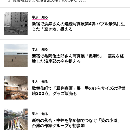
学ぶ・知る
新宿で浜昇さんの連続写真展第4弾 バブル景気に生
じた「空き地」捉える
学ぶ・知る
新宿で亀岡倫太郎さん写真展「奥羽5」 震災を経
験した沿岸部の今を捉える
学ぶ・知る
歌舞伎町で「豆判春画」展 手のひらサイズの浮世
絵300点、グッズ販売も
学ぶ・知る
新宿の落合・中井を染め物でつなぐ「染の小道」
台湾の作家グループが初参加