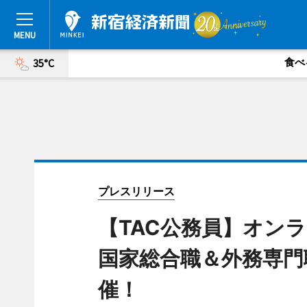
食べ
35°C
プレスリリース
【TAC公務員】オン
国家総合職＆外務専門職
催！