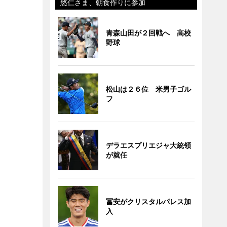
悠仁さま、朝食作りに参加
青森山田が２回戦へ 高校
野球
松山は２６位 米男子ゴル
フ
デラエスプリエジャ大統領
が就任
冨安がクリスタルパレス加
入