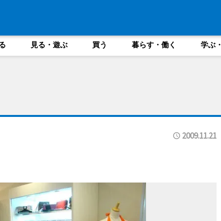
る
見る・遊ぶ
買う
暮らす・働く
学ぶ
2009.11.21