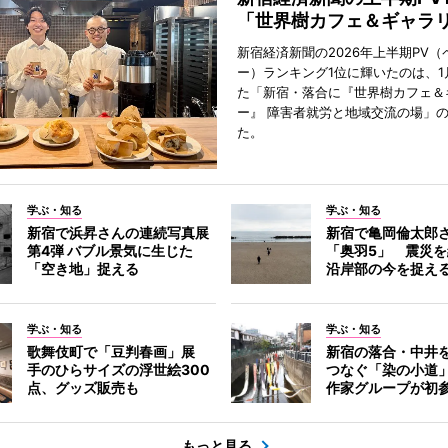
「世界樹カフェ＆ギャラ
新宿経済新聞の2026年上半期PV（
ー）ランキング1位に輝いたのは、1
た「新宿・落合に『世界樹カフェ＆
ー』 障害者就労と地域交流の場」
た。
学ぶ・知る
学ぶ・知る
新宿で浜昇さんの連続写真展
新宿で亀岡倫太郎
第4弾 バブル景気に生じた
「奥羽5」 震災
「空き地」捉える
沿岸部の今を捉え
学ぶ・知る
学ぶ・知る
歌舞伎町で「豆判春画」展
新宿の落合・中井
手のひらサイズの浮世絵300
つなぐ「染の小道
点、グッズ販売も
作家グループが初
もっと見る