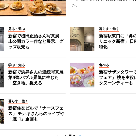
た。
見る・遊ぶ
暮らす・働く
新宿で植田正治さん写真展
新宿駅東口に「鼻
未公開カラー作など展示、グ
リニック新宿」 日
ッズ販売も
特化
学ぶ・知る
食べる
新宿で浜昇さんの連続写真展
新宿サザンタワー
第4弾 バブル景気に生じた
フェア」 桃を主役
「空き地」捉える
タヌーンティーも
暮らす・働く
新宿住友ビルで「ナースフェ
ス」 モナキさんらのライブや
「腕-1」企画も