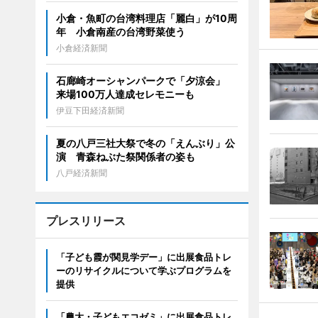
小倉・魚町の台湾料理店「麗白」が10周
年 小倉南産の台湾野菜使う
小倉経済新聞
石廊崎オーシャンパークで「夕涼会」
来場100万人達成セレモニーも
伊豆下田経済新聞
夏の八戸三社大祭で冬の「えんぶり」公
演 青森ねぶた祭関係者の姿も
八戸経済新聞
プレスリリース
「子ども霞が関見学デー」に出展食品トレ
ーのリサイクルについて学ぶプログラムを
提供
「農大・子どもエコゼミ」に出展食品トレ