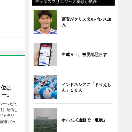
デラエスプリエジャ大統領が就任
冨安がクリスタルパレス加
入
生成ＡＩ、被災地照らす
インドネシアに「ドラえも
1位は
ん」１６人
リー」
ページビュ
月に配信し
ギャラリ
ホルムズ通航で「進展」
の記事だっ