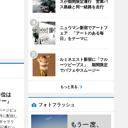
スが期間限定運行 営業バ
ス路線と同一経路を走行
ニュウマン新宿でアートフ
ェア 「アートのある毎
日」をテーマに
ルミネエスト新宿に「フル
ーツピープス」 期間限定
でパフェやスムージー
もっと見る
1位は
リー」
フォトフラッシュ
ページビュ
月に配信し
ギャラリ
の記事だっ