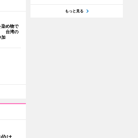
もっと見る
を染め物で
」 台湾の
参加
1位は