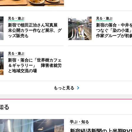
見る・遊ぶ
見る・遊ぶ
新宿で植田正治さん写真展
新宿の落合・中井
未公開カラー作など展示、グ
つなぐ「染の小道
ッズ販売も
作家グループが初
見る・遊ぶ
新宿・落合に「世界樹カフェ
＆ギャラリー」 障害者就労
と地域交流の場
もっと見る
知る
学ぶ・知る
新宿経済新聞の上半期PV