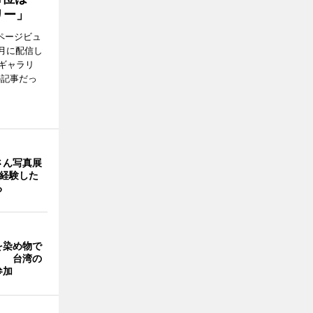
リー」
ページビュ
月に配信し
ギャラリ
の記事だっ
さん写真展
を経験した
る
を染め物で
」 台湾の
参加