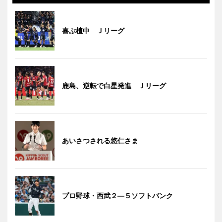
喜ぶ植中 Ｊリーグ
鹿島、逆転で白星発進 Ｊリーグ
あいさつされる悠仁さま
プロ野球・西武２―５ソフトバンク