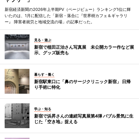
新宿経済新聞の2026年上半期PV（ページビュー）ランキング1位に輝
いたのは、1月に配信した「新宿・落合に『世界樹カフェ＆ギャラリ
ー』 障害者就労と地域交流の場」の記事だった。
見る・遊ぶ
新宿で植田正治さん写真展 未公開カラー作など展
示、グッズ販売も
暮らす・働く
新宿駅東口に「鼻のサージクリニック新宿」 日帰
り手術に特化
学ぶ・知る
新宿で浜昇さんの連続写真展第4弾 バブル景気に生
じた「空き地」捉える