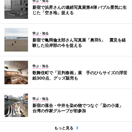
学ぶ・知る
新宿で浜昇さんの連続写真展第4弾 バブル景気に生
じた「空き地」捉える
学ぶ・知る
新宿で亀岡倫太郎さん写真展「奥羽5」 震災を経
験した沿岸部の今を捉える
学ぶ・知る
歌舞伎町で「豆判春画」展 手のひらサイズの浮世
絵300点、グッズ販売も
学ぶ・知る
新宿の落合・中井を染め物でつなぐ「染の小道」
台湾の作家グループが初参加
もっと見る