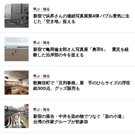
学ぶ・知る
新宿で浜昇さんの連続写真展第4弾 バブル景気に生
じた「空き地」捉える
学ぶ・知る
新宿で亀岡倫太郎さん写真展「奥羽5」 震災を経
験した沿岸部の今を捉える
学ぶ・知る
歌舞伎町で「豆判春画」展 手のひらサイズの浮世
絵300点、グッズ販売も
学ぶ・知る
新宿の落合・中井を染め物でつなぐ「染の小道」
台湾の作家グループが初参加