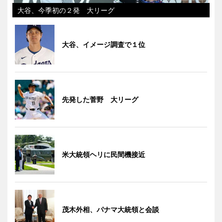
大谷、今季初の２発 大リーグ
大谷、イメージ調査で１位
先発した菅野 大リーグ
米大統領ヘリに民間機接近
茂木外相、パナマ大統領と会談