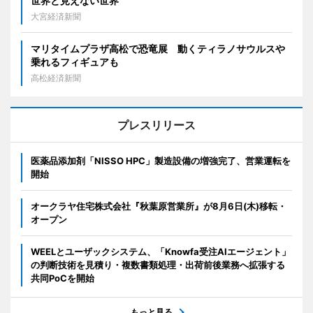
世界と見えない世界
大宮経済新聞
マリタイムプラザ高松で恐竜展 動くティラノサウルスや
乗れるフィギュアも
高松経済新聞
プレスリリース
医薬品添加剤「NISSO HPC」製造設備の増強完了、営業運転を
開始
オークラヤ住宅株式会社『秋葉原営業所』が8月6日(木)移転・
オープン
WEELとユーザックシステム、「Knowfa受注AIエージェント」
の判断技術を見積り・複数書類処理・出荷前後業務へ拡張する
共同PoCを開始
もっと見る