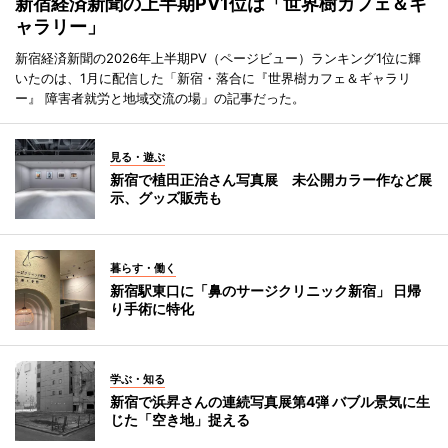
新宿経済新聞の上半期PV1位は「世界樹カフェ＆ギ
ャラリー」
新宿経済新聞の2026年上半期PV（ページビュー）ランキング1位に輝
いたのは、1月に配信した「新宿・落合に『世界樹カフェ＆ギャラリ
ー』 障害者就労と地域交流の場」の記事だった。
見る・遊ぶ
新宿で植田正治さん写真展 未公開カラー作など展
示、グッズ販売も
暮らす・働く
新宿駅東口に「鼻のサージクリニック新宿」 日帰
り手術に特化
学ぶ・知る
新宿で浜昇さんの連続写真展第4弾 バブル景気に生
じた「空き地」捉える