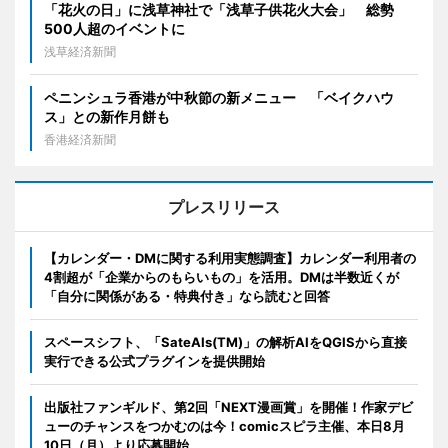
「花火の日」に浅草神社で「浅草子供花火大会」 総勢
500人超のイベントに
浅草経済新聞
ペニンシュラ香港が中秋節の新メニュー 「ベイクハウ
ス」との新作月餅も
香港経済新聞
プレスリリース
【カレンダー・DMに関する利用実態調査】カレンダー利用者の
4割超が「企業からのもらいもの」を活用。DMは半数近くが
「自分に関係がある・特典付き」なら読むと回答
スペースシフト、「SateAIs(TM)」の解析AIをQGISから直接
実行できる公式プラグインを提供開始
出版社ファンギルド、第2回「NEXT漫画賞」を開催！作家デビ
ューのチャンスをつかむのは今！comicスピラ主催、本日8月
10日（月）より応募開始