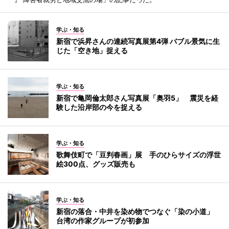
学ぶ・知る
新宿で浜昇さんの連続写真展第4弾 バブル景気に生
じた「空き地」捉える
学ぶ・知る
新宿で亀岡倫太郎さん写真展「奥羽5」 震災を経
験した沿岸部の今を捉える
学ぶ・知る
歌舞伎町で「豆判春画」展 手のひらサイズの浮世
絵300点、グッズ販売も
学ぶ・知る
新宿の落合・中井を染め物でつなぐ「染の小道」
台湾の作家グループが初参加