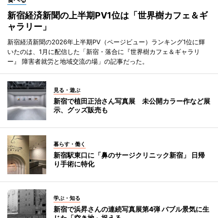
新宿経済新聞の上半期PV1位は「世界樹カフェ＆ギ
ャラリー」
新宿経済新聞の2026年上半期PV（ページビュー）ランキング1位に輝
いたのは、1月に配信した「新宿・落合に『世界樹カフェ＆ギャラリ
ー』 障害者就労と地域交流の場」の記事だった。
見る・遊ぶ
新宿で植田正治さん写真展 未公開カラー作など展
示、グッズ販売も
暮らす・働く
新宿駅東口に「鼻のサージクリニック新宿」 日帰
り手術に特化
学ぶ・知る
新宿で浜昇さんの連続写真展第4弾 バブル景気に生
じた「空き地」捉える