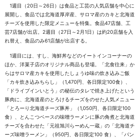
1週目（20日～26日）は食品と工芸の人気店舗を中心に
展開し、食品では北海道厚岸産、サロマ産のカキと北海道
チーズを使用した限定メニューを特集。食品47店舗、工
芸7店舗が出店。2週目（27日～2月1日）は約20店舗を入
れ替え、食品のみ61店舗が出店する。
1週目には、すし、海鮮丼などのイートインコーナーの
ほか、洋菓子店のオリジナル商品も登場。「北食往来」か
らはサロマ産カキを使用したしょうゆ味の炊き込みご飯
「カキ炊き込みちらし」（1,470円、各日限定100食）、
「ドライブインいとう」の秘伝のタレで焼き上げたという
豚肉に、北海道産のとろけるチーズをのせた人気メニュー
「とろーり北海道チーズ豚丼」（1,050円、各日限定100
食）、とんこつベースの味噌ラーメンに豚の角煮と北海道
チーズを合わせた「元祖旭川らーめん一蔵」の「北海道チ
ーズ味噌ラーメン」（950円、各日限定100 食）、「パン