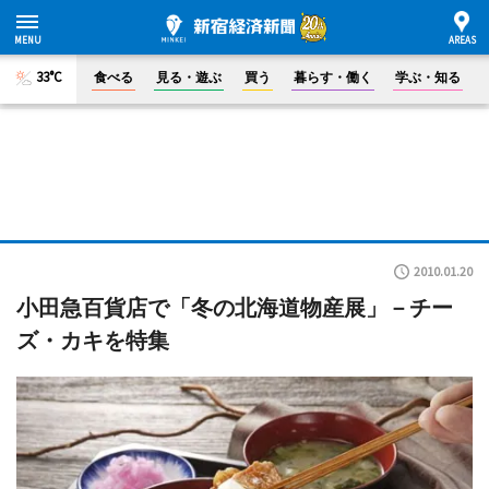
33°C
食べる
見る・遊ぶ
買う
暮らす・働く
学ぶ・知る
2010.01.20
小田急百貨店で「冬の北海道物産展」－チー
ズ・カキを特集