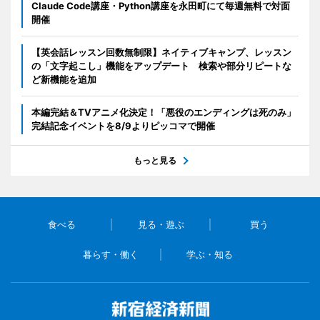
Claude Code講座・Python講座を永田町にて毎週無料で対面
開催
【英会話レッスン回数無制限】ネイティブキャンプ、レッスン
の「文字起こし」機能をアップデート 検索や部分リピートな
ど新機能を追加
本編完結＆TVアニメ化決定！「悪役のエンディングは死のみ」
完結記念イベントを8/9よりピッコマで開催
もっと見る
食べる
見る・遊ぶ
買う
暮らす・働く
学ぶ・知る