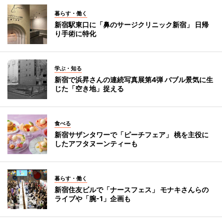
暮らす・働く
新宿駅東口に「鼻のサージクリニック新宿」 日帰
り手術に特化
学ぶ・知る
新宿で浜昇さんの連続写真展第4弾 バブル景気に生
じた「空き地」捉える
食べる
新宿サザンタワーで「ピーチフェア」 桃を主役に
したアフタヌーンティーも
暮らす・働く
新宿住友ビルで「ナースフェス」 モナキさんらの
ライブや「腕-1」企画も