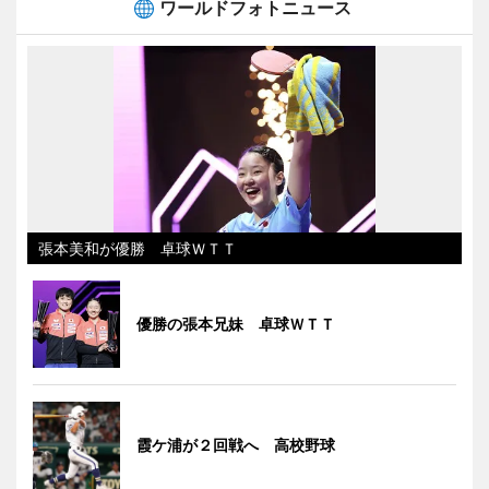
ワールドフォトニュース
張本美和が優勝 卓球ＷＴＴ
優勝の張本兄妹 卓球ＷＴＴ
霞ケ浦が２回戦へ 高校野球