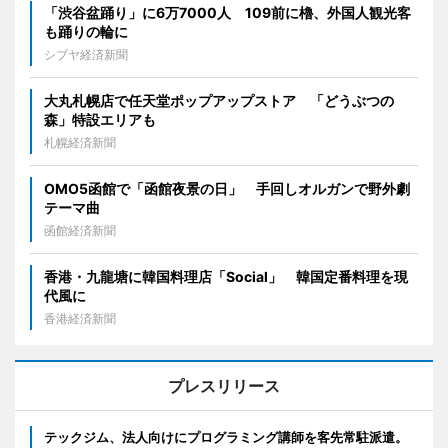
「渋谷盆踊り」に6万7000人 109前に櫓、外国人観光客
も踊りの輪に
シブヤ経済新聞
大丸札幌店で任天堂ポップアップストア 「どうぶつの
森」特設エリアも
札幌経済新聞
OMO5函館で「函館夜景の日」 手回しオルガンで野外劇
テーマ曲
函館経済新聞
香港・九龍塘に韓国料理店「Social」 韓国定番料理を現
代風に
香港経済新聞
プレスリリース
テックジム、法人向けにプログラミング講師を客先常駐派遣。