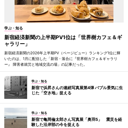
学ぶ・知る
新宿経済新聞の上半期PV1位は「世界樹カフェ＆ギ
ャラリー」
新宿経済新聞の2026年上半期PV（ページビュー）ランキング1位に輝
いたのは、1月に配信した「新宿・落合に『世界樹カフェ＆ギャラリ
ー』 障害者就労と地域交流の場」の記事だった。
学ぶ・知る
新宿で浜昇さんの連続写真展第4弾 バブル景気に生
じた「空き地」捉える
学ぶ・知る
新宿で亀岡倫太郎さん写真展「奥羽5」 震災を経
験した沿岸部の今を捉える