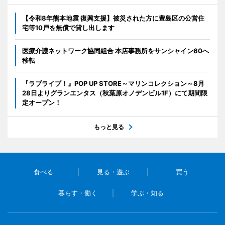
【令和8年熊本地震 復興支援】被災された方に豊島区の公営住
宅等10戸を無償で貸し出します
医療介護ネットワーク協同組合 本店事務所をサンシャイン60へ
移転
『ラブライブ！』POP UP STORE～マリンコレクション～8月
28日よりグランエンタス（秋葉原オノデンビル1F）にて期間限
定オープン！
もっと見る
食べる
見る・遊ぶ
買う
暮らす・働く
学ぶ・知る