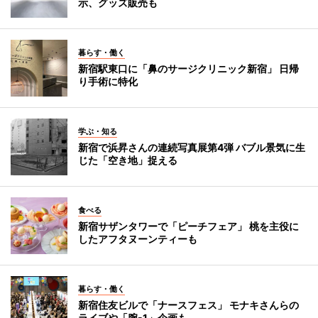
示、グッズ販売も
暮らす・働く
新宿駅東口に「鼻のサージクリニック新宿」 日帰
り手術に特化
学ぶ・知る
新宿で浜昇さんの連続写真展第4弾 バブル景気に生
じた「空き地」捉える
食べる
新宿サザンタワーで「ピーチフェア」 桃を主役に
したアフタヌーンティーも
暮らす・働く
新宿住友ビルで「ナースフェス」 モナキさんらの
ライブや「腕-1」企画も