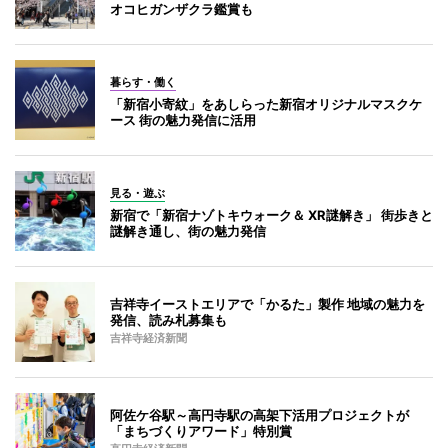
オコヒガンザクラ鑑賞も
暮らす・働く
「新宿小寄紋」をあしらった新宿オリジナルマスクケ
ース 街の魅力発信に活用
見る・遊ぶ
新宿で「新宿ナゾトキウォーク＆ XR謎解き」 街歩きと
謎解き通し、街の魅力発信
吉祥寺イーストエリアで「かるた」製作 地域の魅力を
発信、読み札募集も
吉祥寺経済新聞
阿佐ケ谷駅～高円寺駅の高架下活用プロジェクトが
「まちづくりアワード」特別賞