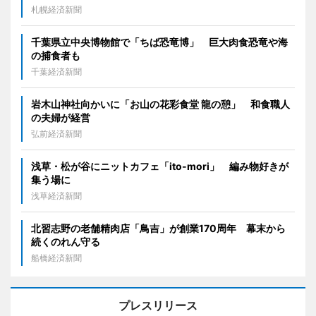
札幌経済新聞
千葉県立中央博物館で「ちば恐竜博」 巨大肉食恐竜や海
の捕食者も
千葉経済新聞
岩木山神社向かいに「お山の花彩食堂 龍の憩」 和食職人
の夫婦が経営
弘前経済新聞
浅草・松が谷にニットカフェ「ito-mori」 編み物好きが
集う場に
浅草経済新聞
北習志野の老舗精肉店「鳥吉」が創業170周年 幕末から
続くのれん守る
船橋経済新聞
プレスリリース