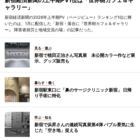
新宿経済新聞の上半期PV1位は「世界樹カフェ＆ギ
ャラリー」
新宿経済新聞の2026年上半期PV（ページビュー）ランキング1位に輝
いたのは、1月に配信した「新宿・落合に『世界樹カフェ＆ギャラリ
ー』 障害者就労と地域交流の場」の記事だった。
見る・遊ぶ
新宿で植田正治さん写真展 未公開カラー作など展
示、グッズ販売も
暮らす・働く
新宿駅東口に「鼻のサージクリニック新宿」 日帰
り手術に特化
学ぶ・知る
新宿で浜昇さんの連続写真展第4弾 バブル景気に生
じた「空き地」捉える