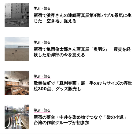
学ぶ・知る
新宿で浜昇さんの連続写真展第4弾 バブル景気に生
じた「空き地」捉える
学ぶ・知る
新宿で亀岡倫太郎さん写真展「奥羽5」 震災を経
験した沿岸部の今を捉える
学ぶ・知る
歌舞伎町で「豆判春画」展 手のひらサイズの浮世
絵300点、グッズ販売も
学ぶ・知る
新宿の落合・中井を染め物でつなぐ「染の小道」
台湾の作家グループが初参加