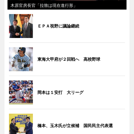
木原官房長官「拉致は現在進行形」
ＥＰＡ視野に議論継続
東海大甲府が２回戦へ 高校野球
岡本は１安打 大リーグ
橋本、玉木氏が立候補 国民民主代表選