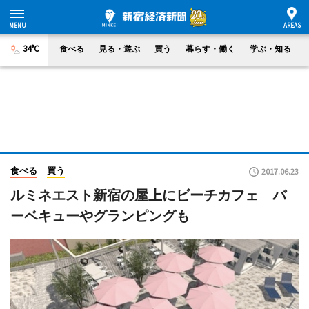
34°C
食べる
見る・遊ぶ
買う
暮らす・働く
学ぶ・知る
食べる
買う
2017.06.23
ルミネエスト新宿の屋上にビーチカフェ バ
ーベキューやグランピングも