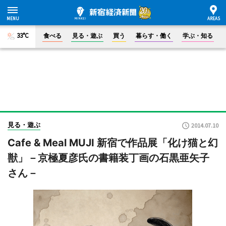
33°C
食べる
見る・遊ぶ
買う
暮らす・働く
学ぶ・知る
見る・遊ぶ
2014.07.10
Cafe & Meal MUJI 新宿で作品展「化け猫と幻
獣」－京極夏彦氏の書籍装丁画の石黒亜矢子
さん－