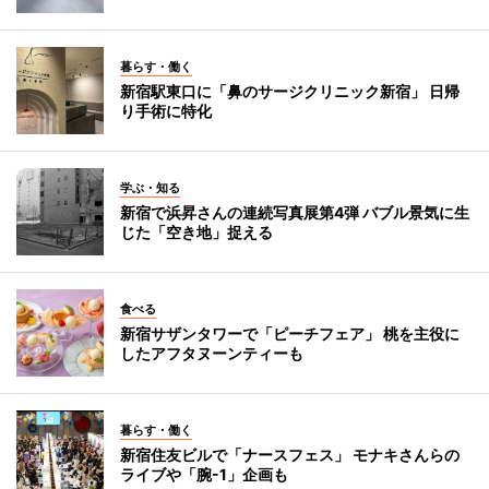
暮らす・働く
新宿駅東口に「鼻のサージクリニック新宿」 日帰
り手術に特化
学ぶ・知る
新宿で浜昇さんの連続写真展第4弾 バブル景気に生
じた「空き地」捉える
食べる
新宿サザンタワーで「ピーチフェア」 桃を主役に
したアフタヌーンティーも
暮らす・働く
新宿住友ビルで「ナースフェス」 モナキさんらの
ライブや「腕-1」企画も