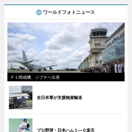
ワールドフォトニュース
Ｐ１哨戒機、ジブチへ出発
在日米軍が支援物資輸送
プロ野球・日本ハム１―０楽天