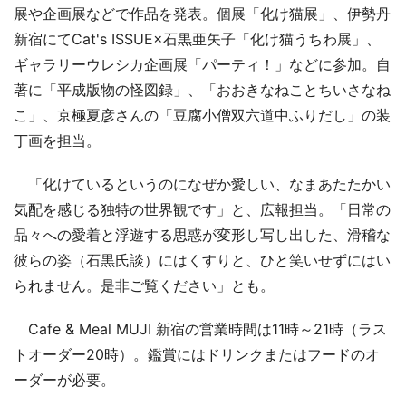
展や企画展などで作品を発表。個展「化け猫展」、伊勢丹
新宿にてCat's ISSUE×石黒亜矢子「化け猫うちわ展」、
ギャラリーウレシカ企画展「パーティ！」などに参加。自
著に「平成版物の怪図録」、「おおきなねことちいさなね
こ」、京極夏彦さんの「豆腐小僧双六道中ふりだし」の装
丁画を担当。
「化けているというのになぜか愛しい、なまあたたかい
気配を感じる独特の世界観です」と、広報担当。「日常の
品々への愛着と浮遊する思惑が変形し写し出した、滑稽な
彼らの姿（石黒氏談）にはくすりと、ひと笑いせずにはい
られません。是非ご覧ください」とも。
Cafe & Meal MUJI 新宿の営業時間は11時～21時（ラス
トオーダー20時）。鑑賞にはドリンクまたはフードのオ
ーダーが必要。