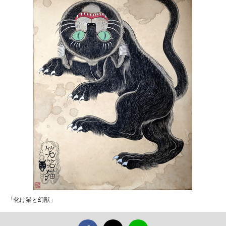
「化け猫と幻獣」