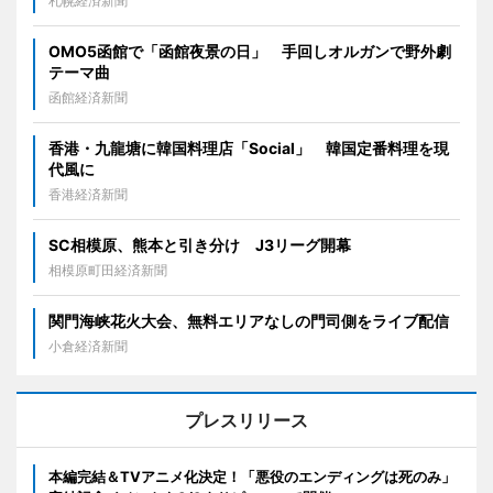
札幌経済新聞
OMO5函館で「函館夜景の日」 手回しオルガンで野外劇
テーマ曲
函館経済新聞
香港・九龍塘に韓国料理店「Social」 韓国定番料理を現
代風に
香港経済新聞
SC相模原、熊本と引き分け J3リーグ開幕
相模原町田経済新聞
関門海峡花火大会、無料エリアなしの門司側をライブ配信
小倉経済新聞
プレスリリース
本編完結＆TVアニメ化決定！「悪役のエンディングは死のみ」