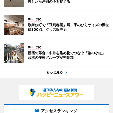
験した沿岸部の今を捉える
学ぶ・知る
歌舞伎町で「豆判春画」展 手のひらサイズの浮世
絵300点、グッズ販売も
学ぶ・知る
新宿の落合・中井を染め物でつなぐ「染の小道」
台湾の作家グループが初参加
もっと見る
アクセスランキング