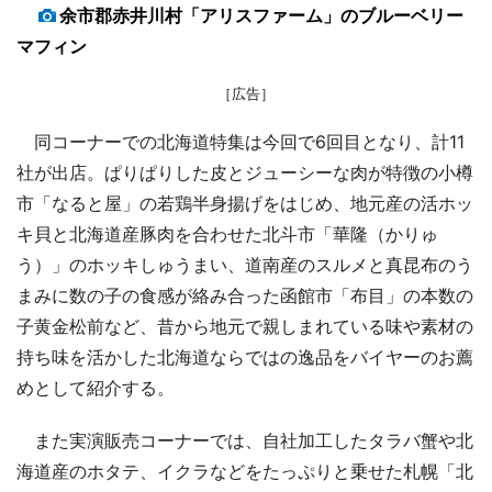
余市郡赤井川村「アリスファーム」のブルーベリー
マフィン
［広告］
同コーナーでの北海道特集は今回で6回目となり、計11
社が出店。ぱりぱりした皮とジューシーな肉が特徴の小樽
市「なると屋」の若鶏半身揚げをはじめ、地元産の活ホッ
キ貝と北海道産豚肉を合わせた北斗市「華隆（かりゅ
う）」のホッキしゅうまい、道南産のスルメと真昆布のう
まみに数の子の食感が絡み合った函館市「布目」の本数の
子黄金松前など、昔から地元で親しまれている味や素材の
持ち味を活かした北海道ならではの逸品をバイヤーのお薦
めとして紹介する。
また実演販売コーナーでは、自社加工したタラバ蟹や北
海道産のホタテ、イクラなどをたっぷりと乗せた札幌「北