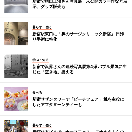
新宿で植田正治さん写真展 未公開カラー作など展
示、グッズ販売も
暮らす・働く
新宿駅東口に「鼻のサージクリニック新宿」 日帰
り手術に特化
学ぶ・知る
新宿で浜昇さんの連続写真展第4弾 バブル景気に生
じた「空き地」捉える
食べる
新宿サザンタワーで「ピーチフェア」 桃を主役に
したアフタヌーンティーも
暮らす・働く
新宿住友ビルで「ナースフェス」 モナキさんらの