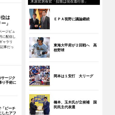
木原官房長官「拉致は現在進行形」
1位は
ＥＰＡ視野に議論継続
リー」
ページビュ
月に配信し
ギャラリ
東海大甲府が２回戦へ 高
の記事だっ
校野球
岡本は１安打 大リーグ
のサージク
帰り手術に
橋本、玉木氏が立候補 国
民民主代表選
で「ピーチ
にしたアフ