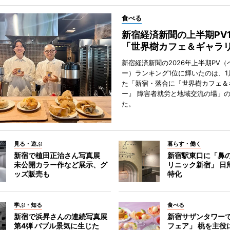
食べる
新宿経済新聞の上半期PV
「世界樹カフェ＆ギャラ
新宿経済新聞の2026年上半期PV（
ー）ランキング1位に輝いたのは、1
た「新宿・落合に『世界樹カフェ＆
ー』 障害者就労と地域交流の場」
た。
見る・遊ぶ
暮らす・働く
新宿で植田正治さん写真展
新宿駅東口に「鼻
未公開カラー作など展示、グ
リニック新宿」 日
ッズ販売も
特化
学ぶ・知る
食べる
新宿で浜昇さんの連続写真展
新宿サザンタワー
第4弾 バブル景気に生じた
フェア」 桃を主役