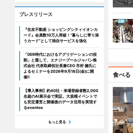
プレスリリース
『住友不動産 ショッピングシティイオンカ
ード』会員数10万人突破！“暮らしに寄り添
うカード”として独自サービスを強化
「DER時代におけるアグリゲーションの役
割」と題して、エナジープールジャパン株
式会社 代表取締役社長兼CEO 市村 健氏に
よるセミナーを2026年9月18日(金)に開
食べる
催!!
【導入事例】約40社・来場登録者数2,000
名超のAI展示会で実証。大規模イベントで
も安定運営と開催後のデータ活用を実現す
るeventos
もっと見る