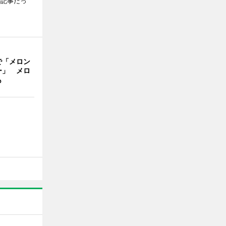
の記事だっ
で「メロン
ー」 メロ
も