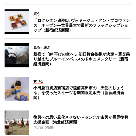
買う
「ロクシタン 新宿店 ヴォヤージュ・アン・プロヴァン
ス」オープン―世界最大で最新のフラッグシップショ
ップ（新宿経済新聞）
見る・遊ぶ
新宿で『絆 再びの空へ 』初日舞台挨拶が決定－震災乗
り越えたブルーインパルスのドキュメンタリー（新宿
経済新聞）
食べる
小田急百貨店新宿店で陸前高田市の「天使のしょう
ゆ」を使ったスイーツを期間限定販売（新宿経済新
聞）
復興への思い風化させない－セン北で市民が震災復興
支援企画（港北経済新聞）
港北経済新聞