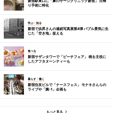
新宿駅東口に「鼻のサージクリニック新宿」 日帰
り手術に特化
学ぶ・知る
新宿で浜昇さんの連続写真展第4弾 バブル景気に生
じた「空き地」捉える
食べる
新宿サザンタワーで「ピーチフェア」 桃を主役に
したアフタヌーンティーも
暮らす・働く
新宿住友ビルで「ナースフェス」 モナキさんらの
ライブや「腕-1」企画も
もっと見る