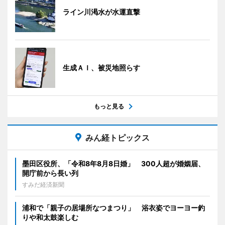
ライン川渇水が水運直撃
生成ＡＩ、被災地照らす
もっと見る
みん経トピックス
墨田区役所、「令和8年8月8日婚」 300人超が婚姻届、
開庁前から長い列
すみだ経済新聞
浦和で「親子の居場所なつまつり」 浴衣姿でヨーヨー釣
りや和太鼓楽しむ