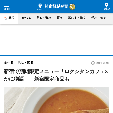
35°C
食べる
見る・遊ぶ
買う
暮らす・働く
学ぶ・知る
食べる
学ぶ・知る
2014.03.06
新宿で期間限定メニュー「ロクシタンカフェ×
かに物語」－新宿限定商品も－