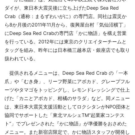
ダイが、東日本大震災後に立ち上げたDeep Sea Red
Crab（通称：まるずわいがに）の専門店。同社は震災か
ら8か月後の2011年11月から、復興屋台村「気仙沼横丁」
にDeep Sea Red Crabの専門店「かに物語」を構え営業
を行っている。2012年には東京のクリエイターチームと
タッグを組み、昨年には日本橋三越本店・銀座店でも取り
扱われている。
提供されるメニューは、Deep Sea Red Crab の「一本
爪」や「むき身」、リーフ野菜にアボカド、グレープフル
ーツやタマゴをトッピングし、レモンドレッシングで仕上
げた「カニとアボカド、柑橘のサラダ」など。同メニュー
は、東日本大震災支援活動としてロクシタンがNPO団体と
協同でサポートした「東北マルシェTM“起業家コンテス
ト”」でプレゼンされた『かに物語』が準優勝をおさめた
メニュー。また新宿店限定で、かに物語スタッフが開発し