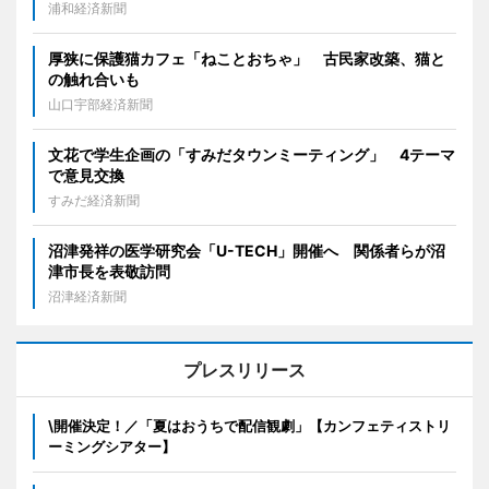
浦和経済新聞
厚狭に保護猫カフェ「ねことおちゃ」 古民家改築、猫と
の触れ合いも
山口宇部経済新聞
文花で学生企画の「すみだタウンミーティング」 4テーマ
で意見交換
すみだ経済新聞
沼津発祥の医学研究会「U-TECH」開催へ 関係者らが沼
津市長を表敬訪問
沼津経済新聞
プレスリリース
\開催決定！／「夏はおうちで配信観劇」【カンフェティストリ
ーミングシアター】