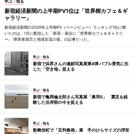
学ぶ・知る
新宿経済新聞の上半期PV1位は「世界樹カフェ＆ギ
ャラリー」
新宿経済新聞の2026年上半期PV（ページビュー）ランキング1位に輝
いたのは、1月に配信した「新宿・落合に『世界樹カフェ＆ギャラリ
ー』 障害者就労と地域交流の場」の記事だった。
学ぶ・知る
新宿で浜昇さんの連続写真展第4弾 バブル景気に生
じた「空き地」捉える
学ぶ・知る
新宿で亀岡倫太郎さん写真展「奥羽5」 震災を経
験した沿岸部の今を捉える
学ぶ・知る
歌舞伎町で「豆判春画」展 手のひらサイズの浮世