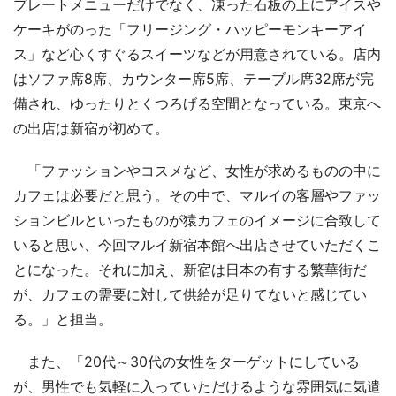
プレートメニューだけでなく、凍った石板の上にアイスや
ケーキがのった「フリージング・ハッピーモンキーアイ
ス」など心くすぐるスイーツなどが用意されている。店内
はソファ席8席、カウンター席5席、テーブル席32席が完
備され、ゆったりとくつろげる空間となっている。東京へ
の出店は新宿が初めて。
「ファッションやコスメなど、女性が求めるものの中に
カフェは必要だと思う。その中で、マルイの客層やファッ
ションビルといったものが猿カフェのイメージに合致して
いると思い、今回マルイ新宿本館へ出店させていただくこ
とになった。それに加え、新宿は日本の有する繁華街だ
が、カフェの需要に対して供給が足りてないと感じてい
る。」と担当。
また、「20代～30代の女性をターゲットにしている
が、男性でも気軽に入っていただけるような雰囲気に気遣