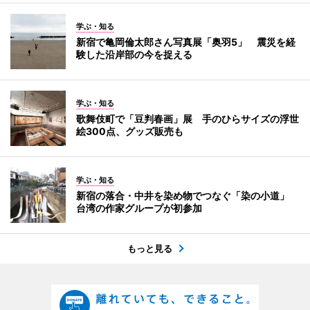
学ぶ・知る
新宿で亀岡倫太郎さん写真展「奥羽5」 震災を経
験した沿岸部の今を捉える
学ぶ・知る
歌舞伎町で「豆判春画」展 手のひらサイズの浮世
絵300点、グッズ販売も
学ぶ・知る
新宿の落合・中井を染め物でつなぐ「染の小道」
台湾の作家グループが初参加
もっと見る