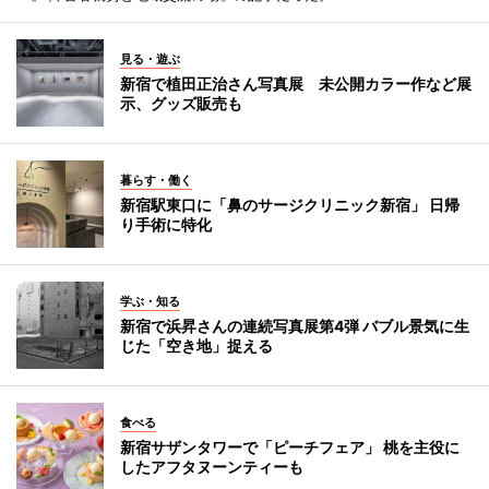
見る・遊ぶ
新宿で植田正治さん写真展 未公開カラー作など展
示、グッズ販売も
暮らす・働く
新宿駅東口に「鼻のサージクリニック新宿」 日帰
り手術に特化
学ぶ・知る
新宿で浜昇さんの連続写真展第4弾 バブル景気に生
じた「空き地」捉える
食べる
新宿サザンタワーで「ピーチフェア」 桃を主役に
したアフタヌーンティーも