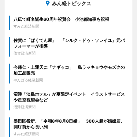
みん経トピックス
八広で町名誕生60周年祝賀会 小池都知事も祝福
すみだ経済新聞
佐賀に「ばくてん屋」 「シルク・ドゥ・ソレイユ」元パ
フォーマーが指導
佐賀経済新聞
今帰仁・上運天に「ナギッコ」 島ラッキョウやモズクの
加工品販売
やんばる経済新聞
沼津「淡島ホテル」が夏限定イベント イラストサービス
や星空観望会など
沼津経済新聞
墨田区役所、「令和8年8月8日婚」 300人超が婚姻届、
開庁前から長い列
すみだ経済新聞