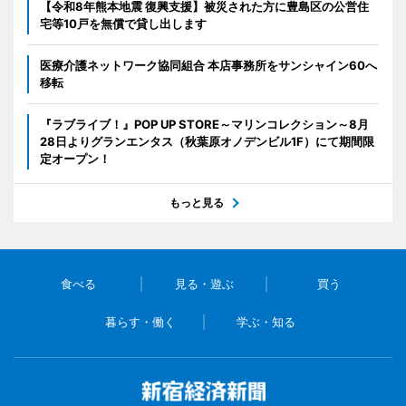
【令和8年熊本地震 復興支援】被災された方に豊島区の公営住
宅等10戸を無償で貸し出します
医療介護ネットワーク協同組合 本店事務所をサンシャイン60へ
移転
『ラブライブ！』POP UP STORE～マリンコレクション～8月
28日よりグランエンタス（秋葉原オノデンビル1F）にて期間限
定オープン！
もっと見る
食べる
見る・遊ぶ
買う
暮らす・働く
学ぶ・知る