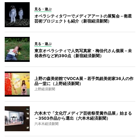
見る・遊ぶ
オペラシティタワーでメディアアートの展覧会－衛星
芸術プロジェクトも紹介（新宿経済新聞）
見る・遊ぶ
東京オペラシティで人気写真家・梅佳代さん個展－未
発表作など約390点（新宿経済新聞）
上野の森美術館でVOCA展－若手気鋭美術家36人の作
品一堂に（上野経済新聞）
上野経済新聞
六本木で「文化庁メディア芸術祭受賞作品展」始まる
－3503作品から選出（六本木経済新聞）
六本木経済新聞