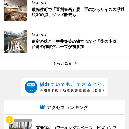
学ぶ・知る
歌舞伎町で「豆判春画」展 手のひらサイズの浮世
絵300点、グッズ販売も
学ぶ・知る
新宿の落合・中井を染め物でつなぐ「染の小道」
台湾の作家グループが初参加
もっと見る
アクセスランキング
東新宿にコワーキングスペース「ビズコンフ