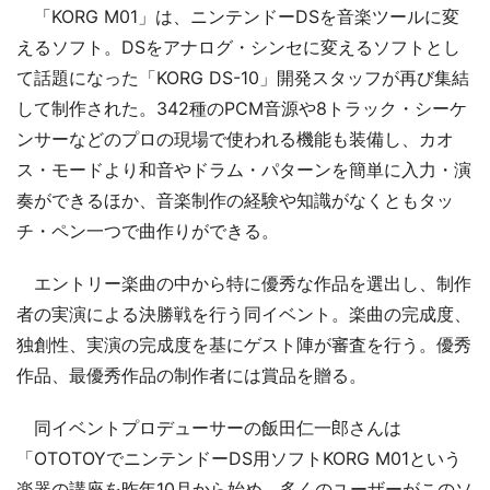
「KORG M01」は、ニンテンドーDSを音楽ツールに変
えるソフト。DSをアナログ・シンセに変えるソフトとし
て話題になった「KORG DS-10」開発スタッフが再び集結
して制作された。342種のPCM音源や8トラック・シーケ
ンサーなどのプロの現場で使われる機能も装備し、カオ
ス・モードより和音やドラム・パターンを簡単に入力・演
奏ができるほか、音楽制作の経験や知識がなくともタッ
チ・ペン一つで曲作りができる。
エントリー楽曲の中から特に優秀な作品を選出し、制作
者の実演による決勝戦を行う同イベント。楽曲の完成度、
独創性、実演の完成度を基にゲスト陣が審査を行う。優秀
作品、最優秀作品の制作者には賞品を贈る。
同イベントプロデューサーの飯田仁一郎さんは
「OTOTOYでニンテンドーDS用ソフトKORG M01という
楽器の講座を昨年10月から始め、多くのユーザーがこのソ