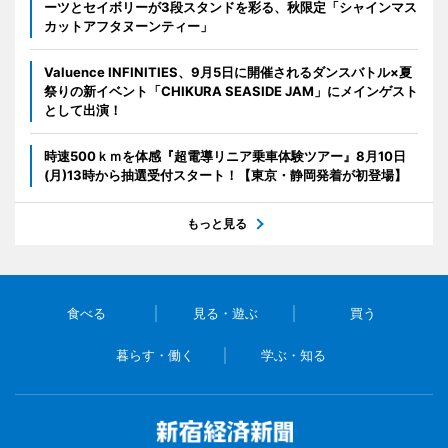
ーツとセイボリーが3段スタンドを彩る、秋限定「シャインマス
カットアフタヌーンティー」
Valuence INFINITIES、9月5日に開催されるダンスバトル×夏
祭りの新イベント「CHIKURA SEASIDE JAM」にメインゲスト
として出演！
時速500ｋｍを体感『超電導リニア乗車体験ツアー』8月10日
(月)13時から抽選受付スタート！【東京・静岡発着が初登場】
もっと見る
食べる
見る・遊ぶ
買う
暮らす・働く
学ぶ・知る