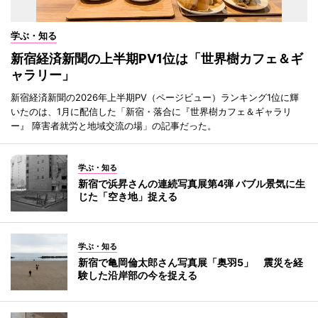
学ぶ・知る
新宿経済新聞の上半期PV1位は「世界樹カフェ＆ギ
ャラリー」
新宿経済新聞の2026年上半期PV（ページビュー）ランキング1位に輝
いたのは、1月に配信した「新宿・落合に『世界樹カフェ＆ギャラリ
ー』 障害者就労と地域交流の場」の記事だった。
学ぶ・知る
新宿で浜昇さんの連続写真展第4弾 バブル景気に生
じた「空き地」捉える
学ぶ・知る
新宿で亀岡倫太郎さん写真展「奥羽5」 震災を経
験した沿岸部の今を捉える