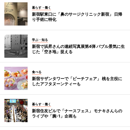
暮らす・働く
新宿駅東口に「鼻のサージクリニック新宿」 日帰
り手術に特化
学ぶ・知る
新宿で浜昇さんの連続写真展第4弾 バブル景気に生
じた「空き地」捉える
食べる
新宿サザンタワーで「ピーチフェア」 桃を主役に
したアフタヌーンティーも
暮らす・働く
新宿住友ビルで「ナースフェス」 モナキさんらの
ライブや「腕-1」企画も