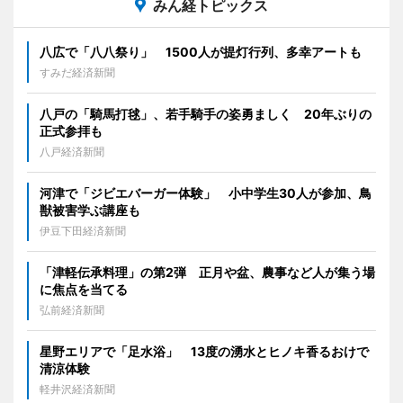
みん経トピックス
八広で「八八祭り」 1500人が提灯行列、多幸アートも
すみだ経済新聞
八戸の「騎馬打毬」、若手騎手の姿勇ましく 20年ぶりの
正式参拝も
八戸経済新聞
河津で「ジビエバーガー体験」 小中学生30人が参加、鳥
獣被害学ぶ講座も
伊豆下田経済新聞
「津軽伝承料理」の第2弾 正月や盆、農事など人が集う場
に焦点を当てる
弘前経済新聞
星野エリアで「足水浴」 13度の湧水とヒノキ香るおけで
清涼体験
軽井沢経済新聞