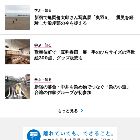
学ぶ・知る
新宿で亀岡倫太郎さん写真展「奥羽5」 震災を経
験した沿岸部の今を捉える
学ぶ・知る
歌舞伎町で「豆判春画」展 手のひらサイズの浮世
絵300点、グッズ販売も
学ぶ・知る
新宿の落合・中井を染め物でつなぐ「染の小道」
台湾の作家グループが初参加
もっと見る