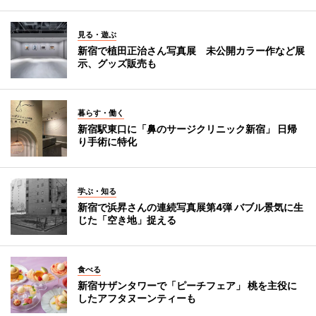
見る・遊ぶ
新宿で植田正治さん写真展 未公開カラー作など展
示、グッズ販売も
暮らす・働く
新宿駅東口に「鼻のサージクリニック新宿」 日帰
り手術に特化
学ぶ・知る
新宿で浜昇さんの連続写真展第4弾 バブル景気に生
じた「空き地」捉える
食べる
新宿サザンタワーで「ピーチフェア」 桃を主役に
したアフタヌーンティーも