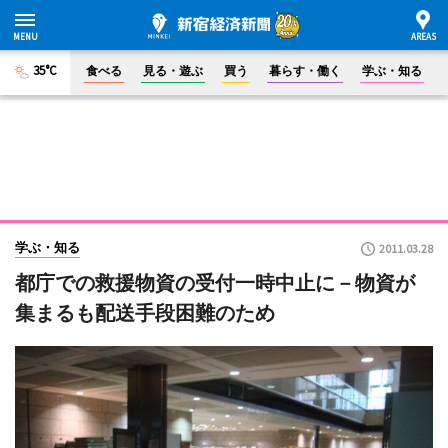
35°C
食べる
見る・遊ぶ
買う
暮らす・働く
学ぶ・知る
学ぶ・知る
2011.03.28
都庁での救援物資の受付一時中止に－物資が
集まるも配送手段困難のため