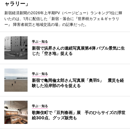
ャラリー」
新宿経済新聞の2026年上半期PV（ページビュー）ランキング1位に輝
いたのは、1月に配信した「新宿・落合に『世界樹カフェ＆ギャラリ
ー』 障害者就労と地域交流の場」の記事だった。
学ぶ・知る
新宿で浜昇さんの連続写真展第4弾 バブル景気に生
じた「空き地」捉える
学ぶ・知る
新宿で亀岡倫太郎さん写真展「奥羽5」 震災を経
験した沿岸部の今を捉える
学ぶ・知る
歌舞伎町で「豆判春画」展 手のひらサイズの浮世
絵300点、グッズ販売も