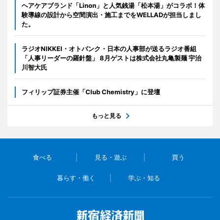
ヘアケアブランド「Linon」と人気銭湯「松本湯」がコラボ！体
験導線の設計から空間演出・施工までをWELLADが担当しまし
た。
ラジオNIKKEI・オトバンク・日本の人事部が送るラジオ番組
「人事リーダーの羅針盤」 8月ゲストは株式会社丸亀製麺 宇治
川智大氏
フィリップ証券主催「Club Chemistry」に登壇
もっと見る
食べる
見る・遊ぶ
買う
暮らす・働く
学ぶ・知る