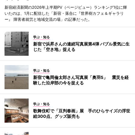
新宿経済新聞の2026年上半期PV（ページビュー）ランキング1位に輝
いたのは、1月に配信した「新宿・落合に『世界樹カフェ＆ギャラリ
ー』 障害者就労と地域交流の場」の記事だった。
学ぶ・知る
新宿で浜昇さんの連続写真展第4弾 バブル景気に生
じた「空き地」捉える
学ぶ・知る
新宿で亀岡倫太郎さん写真展「奥羽5」 震災を経
験した沿岸部の今を捉える
学ぶ・知る
歌舞伎町で「豆判春画」展 手のひらサイズの浮世
絵300点、グッズ販売も