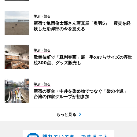
学ぶ・知る
新宿で亀岡倫太郎さん写真展「奥羽5」 震災を経
験した沿岸部の今を捉える
学ぶ・知る
歌舞伎町で「豆判春画」展 手のひらサイズの浮世
絵300点、グッズ販売も
学ぶ・知る
新宿の落合・中井を染め物でつなぐ「染の小道」
台湾の作家グループが初参加
もっと見る