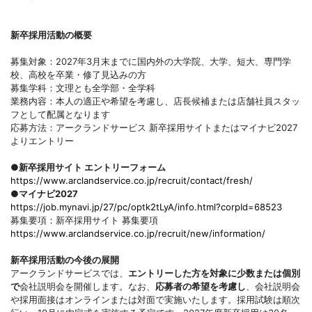
新卒採用活動の概要
募集対象：2027年3月末までに国内外の大学院、大学、短大、専門学
校、高校を卒業・修了見込みの方
募集学科：文理とも全学部・全学科
業務内容：本人の適正や希望を考慮し、店長候補または店舗社員スタッ
フとして配属となります
応募方法：アークランドサービス 新卒採用サイトまたはマイナビ2027
よりエントリー
●新卒採用サイト エントリーフォーム
https://www.arclandservice.co.jp/recruit/contact/fresh/
●マイナビ2027
https://job.mynavi.jp/27/pc/optk2tLyA/info.html?corpId=68523
募集要項：新卒採用サイト 募集要項
https://www.arclandservice.co.jp/recruit/new/information/
新卒採用活動の今後の展開
アークランドサービスでは、
エントリーした方を対象に少数または個別
で
会社説明会を開催します。なお、
応募者の希望を考慮し
、会社説明会
や採用面接はオンラインまたは対面で実施いたします。採用試験は順次