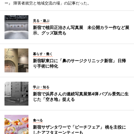
ー』 障害者就労と地域交流の場」の記事だった。
見る・遊ぶ
新宿で植田正治さん写真展 未公開カラー作など展
示、グッズ販売も
暮らす・働く
新宿駅東口に「鼻のサージクリニック新宿」 日帰
り手術に特化
学ぶ・知る
新宿で浜昇さんの連続写真展第4弾 バブル景気に生
じた「空き地」捉える
食べる
新宿サザンタワーで「ピーチフェア」 桃を主役に
したアフタヌーンティーも