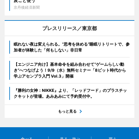
皮ごと使う
京丹後経済新聞
プレスリリース／東京都
眠れない夜は変えられる。“思考を休める”睡眠リトリートで、参
加者が体験した「何もしない」非日常
【エンジニア向け】基本命令を組み合わせて“ゲームらしい動
き”へつなげよう！9/9（水）無料セミナー「8ビット時代から
学ぶアセンブラ入門 Vol.3」開催
『勝利の女神：NIKKE』より、「レッドフード」のプラスチッ
クキットが登場。あみあみにて予約受付中。
もっと見る