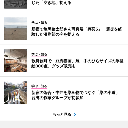
じた「空き地」捉える
学ぶ・知る
新宿で亀岡倫太郎さん写真展「奥羽5」 震災を経
験した沿岸部の今を捉える
学ぶ・知る
歌舞伎町で「豆判春画」展 手のひらサイズの浮世
絵300点、グッズ販売も
学ぶ・知る
新宿の落合・中井を染め物でつなぐ「染の小道」
台湾の作家グループが初参加
もっと見る