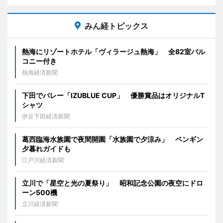
みん経トピックス
熱海にリゾートホテル「ヴィラージュ熱海」 全82室バル
コニー付き
熱海経済新聞
下田でバレー「IZUBLUE CUP」 優勝賞品はオリジナルT
シャツ
伊豆下田経済新聞
葛西臨海水族園で夜間開園「水族園で夕涼み」 ペンギン
夕暮れガイドも
江戸川経済新聞
立川で「星空と光の夏祭り」 昭和記念公園の夜空にドロ
ーン500機
立川経済新聞