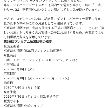
ゼ アンペリアル」をメインラインナップに据えました。
昨今、ジャパニーズウイスキーは国内外で需要が高まり、特に「山崎」
シリーズは、贈答用やコレクション用としても人気が続いています。
一方で、ロゼシャンパンは、記念日、ギフト、パーティー需要に加え、
夏の食卓を華やかに彩るお酒としても注目されています。
KOFUKU酒販では、免許を保有する正規の酒販店として、こうした「欲
しいお酒」をより多くのお客様へ公平にお届けするため、先着順ではな
く抽選販売方式を採用しています。
第36回プレミアム抽選販売の概要
販売企画名
KOFUKU酒販 第36回プレミアム抽選販売
対象商品
山崎、モエ・エ・シャンドン ロゼ アンペリアル ほか
応募開始日
2026年6月16日（火）
応募期間
2026年6月16日（火）～2026年6月30日（火）
抽選日
2026年7月6日（月）予定
発送予定
2026年7月6日（月）より順次発送予定
販売サイト
KOFUKU酒販 公式ショップ