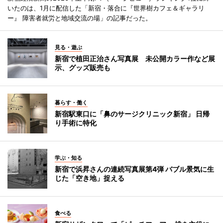
いたのは、1月に配信した「新宿・落合に『世界樹カフェ＆ギャラリ
ー』 障害者就労と地域交流の場」の記事だった。
見る・遊ぶ
新宿で植田正治さん写真展 未公開カラー作など展
示、グッズ販売も
暮らす・働く
新宿駅東口に「鼻のサージクリニック新宿」 日帰
り手術に特化
学ぶ・知る
新宿で浜昇さんの連続写真展第4弾 バブル景気に生
じた「空き地」捉える
食べる