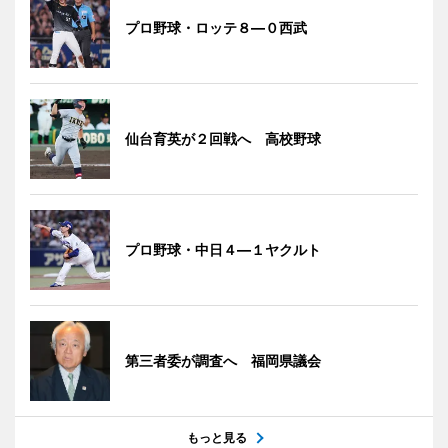
プロ野球・ロッテ８―０西武
仙台育英が２回戦へ 高校野球
プロ野球・中日４―１ヤクルト
第三者委が調査へ 福岡県議会
もっと見る