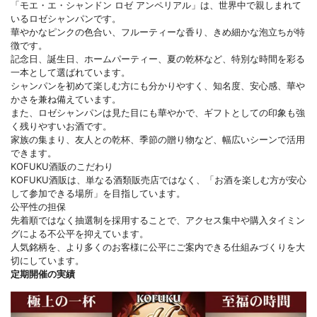
「モエ・エ・シャンドン ロゼ アンペリアル」は、世界中で親しまれて
いるロゼシャンパンです。
華やかなピンクの色合い、フルーティーな香り、きめ細かな泡立ちが特
徴です。
記念日、誕生日、ホームパーティー、夏の乾杯など、特別な時間を彩る
一本として選ばれています。
シャンパンを初めて楽しむ方にも分かりやすく、知名度、安心感、華や
かさを兼ね備えています。
また、ロゼシャンパンは見た目にも華やかで、ギフトとしての印象も強
く残りやすいお酒です。
家族の集まり、友人との乾杯、季節の贈り物など、幅広いシーンで活用
できます。
KOFUKU酒販のこだわり
KOFUKU酒販は、単なる酒類販売店ではなく、「お酒を楽しむ方が安心
して参加できる場所」を目指しています。
公平性の担保
先着順ではなく抽選制を採用することで、アクセス集中や購入タイミン
グによる不公平を抑えています。
人気銘柄を、より多くのお客様に公平にご案内できる仕組みづくりを大
切にしています。
定期開催の実績