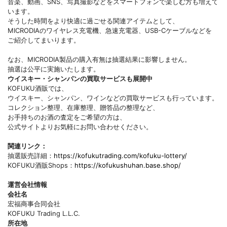
音楽、動画、SNS、写真撮影などをスマートフォンで楽しむ方も増えて
います。
そうした時間をより快適に過ごせる関連アイテムとして、
MICRODIAのワイヤレス充電機、急速充電器、USB-Cケーブルなどを
ご紹介してまいります。
なお、MICRODIA製品の購入有無は抽選結果に影響しません。
抽選は公平に実施いたします。
ウイスキー・シャンパンの買取サービスも展開中
KOFUKU酒販では、
ウイスキー、シャンパン、ワインなどの買取サービスも行っています。
コレクション整理、在庫整理、贈答品の整理など、
お手持ちのお酒の査定をご希望の方は、
公式サイトよりお気軽にお問い合わせください。
関連リンク：
抽選販売詳細：
https://kofukutrading.com/kofuku-lottery/
KOFUKU酒販Shops：
https://kofukushuhan.base.shop/
運営会社情報
会社名
宏福商事合同会社
KOFUKU Trading L.L.C.
所在地