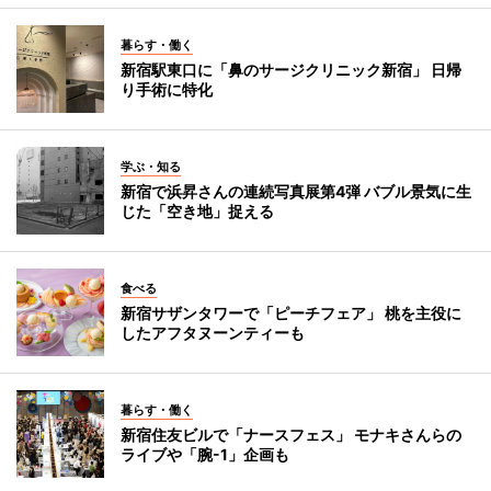
暮らす・働く
新宿駅東口に「鼻のサージクリニック新宿」 日帰
り手術に特化
学ぶ・知る
新宿で浜昇さんの連続写真展第4弾 バブル景気に生
じた「空き地」捉える
食べる
新宿サザンタワーで「ピーチフェア」 桃を主役に
したアフタヌーンティーも
暮らす・働く
新宿住友ビルで「ナースフェス」 モナキさんらの
ライブや「腕-1」企画も