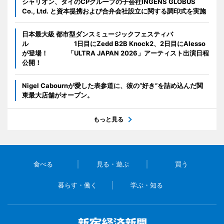
シャリオン、タイのCPグループの子会社INGENS GLOBUS
Co., Ltd. と資本提携および合弁会社設立に関する調印式を実施
日本最大級 都市型ダンスミュージックフェスティバ
ル 1日目にZedd B2B Knock2、2日目にAlesso
が登場！ 「ULTRA JAPAN 2026」アーティスト出演日程
公開！
Nigel Cabournが愛した表参道に、彼の“好き”を詰め込んだ関
東最大店舗がオープン。
もっと見る
食べる
見る・遊ぶ
買う
暮らす・働く
学ぶ・知る