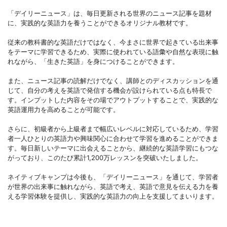
「デイリーニュース」は、毎日更新される世界のニュース記事を題材
に、実践的な英語力を養うことができるオリジナル教材です。
従来の教科書的な英語だけではなく、今まさに世界で起きている出来事
をテーマに学習できるため、実際に使われている語彙や自然な表現に触
れながら、「生きた英語」を身につけることができます。
また、ニュース記事の読解だけでなく、講師とのディスカッションを通
じて、自分の考えを英語で発信する機会が設けられている点も特長で
す。インプットした内容をその場でアウトプットすることで、実践的な
英語運用力を高めることが可能です。
さらに、初級者から上級者まで幅広いレベルに対応しているため、学習
者一人ひとりの英語力や興味関心に合わせて学習を進めることができま
す。毎日新しいテーマに出会えることから、継続的な英語学習にもつな
がっており、このたび累計1,200万レッスンを突破いたしました。
ネイティブキャンプは今後も、「デイリーニュース」を通じて、学習者
が世界の出来事に触れながら、英語で考え、英語で意見を伝える力を養
える学習体験を提供し、実践的な英語力の向上を支援してまいります。