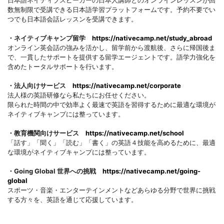
日本語ネイティブスピーカーの日本人講師とのオンラインレッスンが回
数無制限で受講できる日本語学習プラットフォームです。予約不要でい
つでも日本語会話レッスンを受講できます。
・ネイティブキャンプ留学
https://nativecamp.net/study_abroad
オンライン英会話の強みを活かし、留学前から渡航後、さらに帰国後ま
で、一貫したサポートを提供する留学エージェントです。語学力強化を
含めたトータルサポートを行います。
・法人向けサービス
https://nativecamp.net/corporate
法人様の英語研修なら私たちにお任せください。
限られた時間の中で効率よく最速で英語を習得するために最適な環境が
ネイティブキャンプには整っています。
・教育機関向けサービス
https://nativecamp.net/school
「話す」「聞く」「読む」「書く」の英語４技能を高めるために、最適
な環境がネイティブキャンプには整っています。
・Going Global 世界への挑戦
https://nativecamp.net/going-
global
スポーツ・音楽・エンターテインメントなどあらゆる分野で世界に挑戦
する方々を、英語を通じて応援しています。