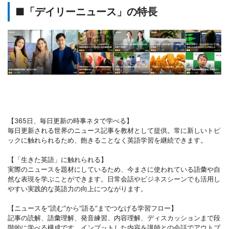
■「デイリーニュース」の特長
【365日、毎日更新の時事ネタで学べる】
毎日更新される世界のニュース記事を教材として提供。常に新しいトピ
ックに触れられるため、飽きることなく英語学習を継続できます。
【「生きた英語」に触れられる】
実際のニュースを題材にしているため、今まさに使われている語彙や自
然な表現を学ぶことができます。日常会話やビジネスシーンでも活用し
やすい実践的な英語力の向上につながります。
【ニュースを“読む”から“語る”までつなげる学習フロー】
記事の読解、語彙理解、発音練習、内容理解、ディスカッションまで段
階的に学べる構成です。インプットした内容を講師との会話でアウトプ