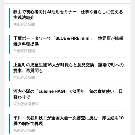
狭山で初心者向けAI活用セミナー 仕事や暮らしに使える
実践法紹介
狭山経済新聞
千葉ポートタワーで「BLUE＆FIRE mini」 地元店が鉄板
焼き料理提供
千葉経済新聞
上里町の児童生徒16人が町長らと意見交換 議場で町への
提案、再質問も
本庄経済新聞
河内小阪の「cuisine HAGI」が2周年 旬の食材使い、日
替わりで
東大阪経済新聞
平川・長谷川鉄工が全国大会一次審査に挑む 浮世絵を10
層の鋼板で再現
弘前経済新聞