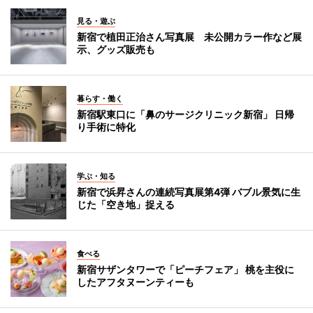
見る・遊ぶ
新宿で植田正治さん写真展 未公開カラー作など展
示、グッズ販売も
暮らす・働く
新宿駅東口に「鼻のサージクリニック新宿」 日帰
り手術に特化
学ぶ・知る
新宿で浜昇さんの連続写真展第4弾 バブル景気に生
じた「空き地」捉える
食べる
新宿サザンタワーで「ピーチフェア」 桃を主役に
したアフタヌーンティーも