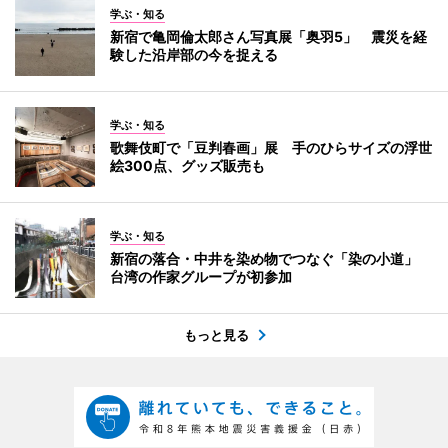
学ぶ・知る
新宿で亀岡倫太郎さん写真展「奥羽5」 震災を経
験した沿岸部の今を捉える
学ぶ・知る
歌舞伎町で「豆判春画」展 手のひらサイズの浮世
絵300点、グッズ販売も
学ぶ・知る
新宿の落合・中井を染め物でつなぐ「染の小道」
台湾の作家グループが初参加
もっと見る