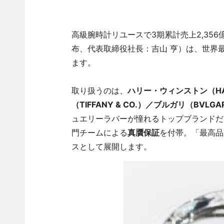
高級腕時計リユースで3期累計売上2,35
布、代表取締役社長：吉山 亨）は、世界
ます。
取り扱うのは、
ハリー・ウィンストン（HAR
（TIFFANY & CO.）／ブルガリ（BVLG
ュエリーラバーが憧れるトップブランドだ
門チームによる
真贋保証
を付帯。「最高品
スとして展開します。