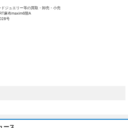
ンドジュエリー等の買取・卸売・小売
T麻布maxim6階A
028号
ュース