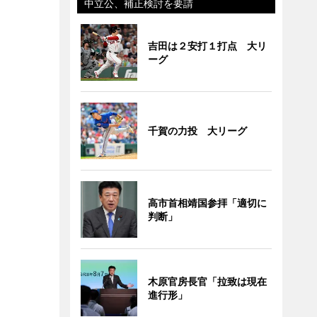
中立公、補正検討を要請
吉田は２安打１打点 大リ
ーグ
千賀の力投 大リーグ
高市首相靖国参拝「適切に
判断」
木原官房長官「拉致は現在
進行形」