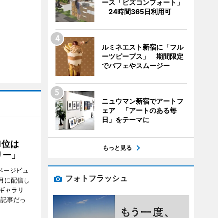
ース「ビズコンフォート」
24時間365日利用可
ルミネエスト新宿に「フル
ーツピープス」 期間限定
でパフェやスムージー
ニュウマン新宿でアートフ
ェア 「アートのある毎
日」をテーマに
1位は
もっと見る
リー」
ページビュ
フォトフラッシュ
月に配信し
ギャラリ
の記事だっ