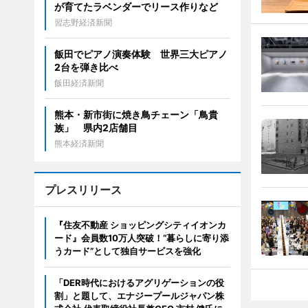
が育てたラベンダーでリース作りなど
習志野経済新聞
飯田でピアノ演奏体験 世界三大ピアノ
2台を弾き比べ
飯田経済新聞
熊本・新市街に焼き鳥チェーン「鳥貴
族」 県内2店舗目
熊本経済新聞
プレスリリース
『住友不動産 ショッピングシティイオンカ
ード』会員数10万人突破！“暮らしに寄り添
うカード”として独自サービスを強化
「DER時代におけるアグリゲーションの役
割」と題して、エナジープールジャパン株