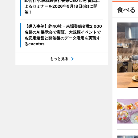
式会社 代表取締役社長兼CEO 市村 健氏に
よるセミナーを2026年9月18日(金)に開
食べる
催!!
【導入事例】約40社・来場登録者数2,000
名超のAI展示会で実証。大規模イベントで
も安定運営と開催後のデータ活用を実現す
るeventos
もっと見る