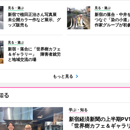
見る・遊ぶ
見る・遊ぶ
新宿で植田正治さん写真展
新宿の落合・中井
未公開カラー作など展示、グ
つなぐ「染の小道
ッズ販売も
作家グループが初
見る・遊ぶ
新宿・落合に「世界樹カフェ
＆ギャラリー」 障害者就労
と地域交流の場
もっと見る
知る
学ぶ・知る
新宿経済新聞の上半期PV
「世界樹カフェ＆ギャラ