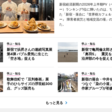
新宿経済新聞の2026年上半期PV（
ー）ランキング1位に輝いたのは、1
た「新宿・落合に『世界樹カフェ＆
ー』 障害者就労と地域交流の場」
た。
学ぶ・知る
学ぶ・知る
新宿で浜昇さんの連続写真展
新宿で亀岡倫太郎
第4弾 バブル景気に生じた
「奥羽5」 震災
「空き地」捉える
沿岸部の今を捉え
学ぶ・知る
学ぶ・知る
歌舞伎町で「豆判春画」展
新宿の落合・中井
手のひらサイズの浮世絵300
つなぐ「染の小道
点、グッズ販売も
作家グループが初
もっと見る