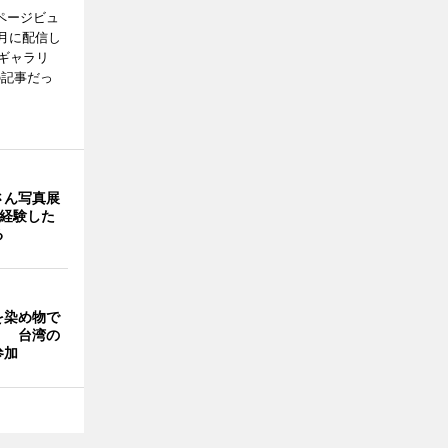
ページビュ
月に配信し
ギャラリ
の記事だっ
さん写真展
を経験した
る
を染め物で
」 台湾の
参加