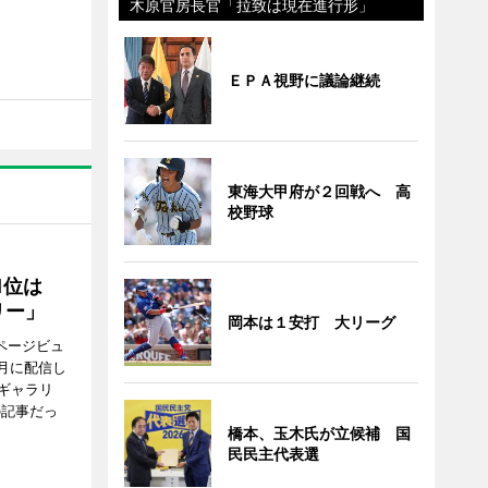
木原官房長官「拉致は現在進行形」
ＥＰＡ視野に議論継続
東海大甲府が２回戦へ 高
校野球
1位は
リー」
岡本は１安打 大リーグ
ページビュ
月に配信し
ギャラリ
の記事だっ
橋本、玉木氏が立候補 国
民民主代表選