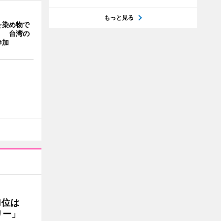
もっと見る
を染め物で
」 台湾の
参加
1位は
リー」