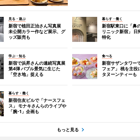
見る・遊ぶ
暮らす・働く
新宿で植田正治さん写真展
新宿駅東口に「鼻
未公開カラー作など展示、グ
リニック新宿」 日
ッズ販売も
特化
学ぶ・知る
食べる
新宿で浜昇さんの連続写真展
新宿サザンタワー
第4弾 バブル景気に生じた
フェア」 桃を主役
「空き地」捉える
タヌーンティーも
暮らす・働く
新宿住友ビルで「ナースフェ
ス」 モナキさんらのライブや
「腕-1」企画も
もっと見る