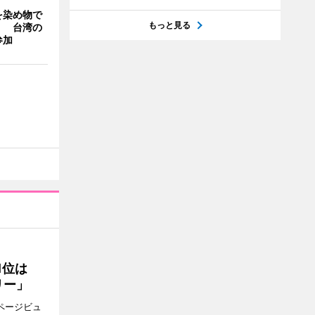
を染め物で
もっと見る
」 台湾の
参加
1位は
リー」
ページビュ