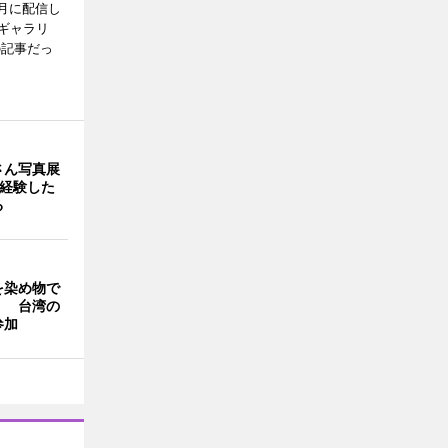
月に配信し
ギャラリ
の記事だっ
さん写真展
を経験した
る
を染め物で
」 台湾の
参加