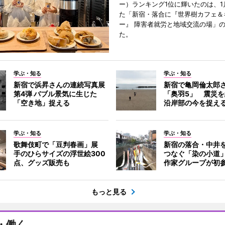
ー）ランキング1位に輝いたのは、1
た「新宿・落合に『世界樹カフェ＆
ー』 障害者就労と地域交流の場」
た。
学ぶ・知る
学ぶ・知る
新宿で浜昇さんの連続写真展
新宿で亀岡倫太郎
第4弾 バブル景気に生じた
「奥羽5」 震災
「空き地」捉える
沿岸部の今を捉え
学ぶ・知る
学ぶ・知る
歌舞伎町で「豆判春画」展
新宿の落合・中井
手のひらサイズの浮世絵300
つなぐ「染の小道
点、グッズ販売も
作家グループが初
もっと見る
・働く