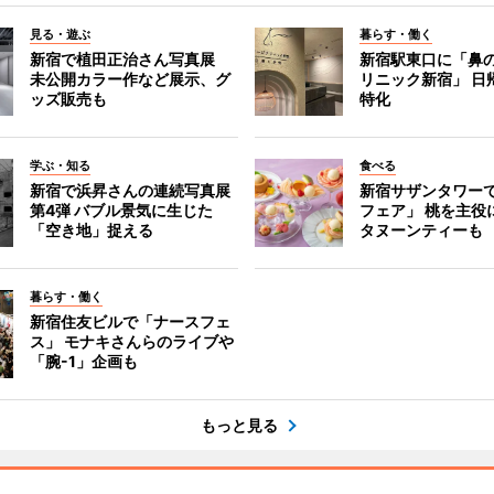
見る・遊ぶ
暮らす・働く
新宿で植田正治さん写真展
新宿駅東口に「鼻
未公開カラー作など展示、グ
リニック新宿」 日
ッズ販売も
特化
学ぶ・知る
食べる
新宿で浜昇さんの連続写真展
新宿サザンタワー
第4弾 バブル景気に生じた
フェア」 桃を主役
「空き地」捉える
タヌーンティーも
暮らす・働く
新宿住友ビルで「ナースフェ
ス」 モナキさんらのライブや
「腕-1」企画も
もっと見る