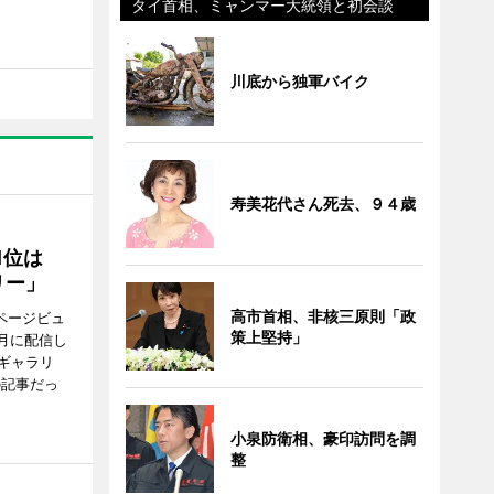
タイ首相、ミャンマー大統領と初会談
川底から独軍バイク
寿美花代さん死去、９４歳
1位は
リー」
高市首相、非核三原則「政
ページビュ
策上堅持」
月に配信し
ギャラリ
の記事だっ
小泉防衛相、豪印訪問を調
整