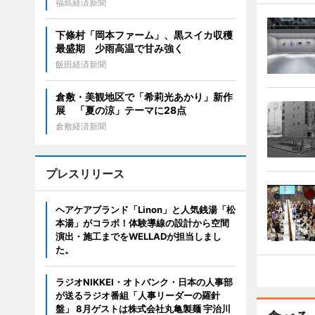
福島経済新聞
下條村「岡本ファーム」、黒スイカ収穫
最盛期 少雨高温で甘み強く
飯田経済新聞
倉敷・美観地区で「希莉光あかり」新作
展 「夏の涼」テーマに28点
倉敷経済新聞
プレスリリース
ヘアケアブランド「Linon」と人気銭湯「松
本湯」がコラボ！体験導線の設計から空間
演出・施工までをWELLADが担当しまし
た。
ラジオNIKKEI・オトバンク・日本の人事部
が送るラジオ番組「人事リーダーの羅針
盤」 8月ゲストは株式会社丸亀製麺 宇治川