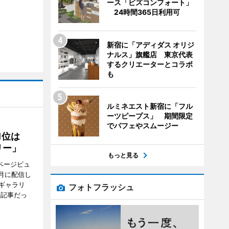
ース「ビズコンフォート」
24時間365日利用可
新宿に「アディダス オリジ
ナルス」旗艦店 東京代表
するクリエーターとコラボ
も
ルミネエスト新宿に「フル
ーツピープス」 期間限定
でパフェやスムージー
1位は
リー」
もっと見る
ページビュ
月に配信し
ギャラリ
フォトフラッシュ
の記事だっ