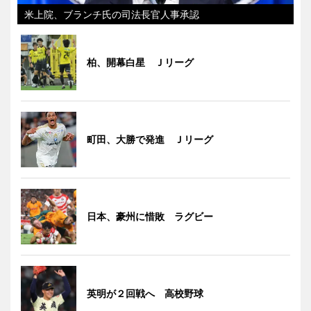
米上院、ブランチ氏の司法長官人事承認
柏、開幕白星 Ｊリーグ
町田、大勝で発進 Ｊリーグ
日本、豪州に惜敗 ラグビー
英明が２回戦へ 高校野球