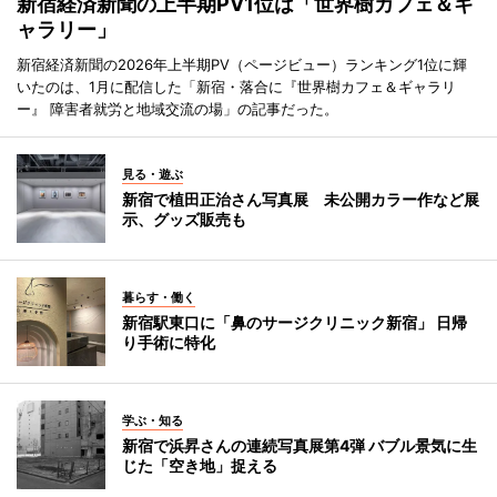
新宿経済新聞の上半期PV1位は「世界樹カフェ＆ギ
ャラリー」
新宿経済新聞の2026年上半期PV（ページビュー）ランキング1位に輝
いたのは、1月に配信した「新宿・落合に『世界樹カフェ＆ギャラリ
ー』 障害者就労と地域交流の場」の記事だった。
見る・遊ぶ
新宿で植田正治さん写真展 未公開カラー作など展
示、グッズ販売も
暮らす・働く
新宿駅東口に「鼻のサージクリニック新宿」 日帰
り手術に特化
学ぶ・知る
新宿で浜昇さんの連続写真展第4弾 バブル景気に生
じた「空き地」捉える