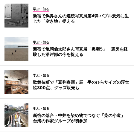
学ぶ・知る
新宿で浜昇さんの連続写真展第4弾 バブル景気に生
じた「空き地」捉える
学ぶ・知る
新宿で亀岡倫太郎さん写真展「奥羽5」 震災を経
験した沿岸部の今を捉える
学ぶ・知る
歌舞伎町で「豆判春画」展 手のひらサイズの浮世
絵300点、グッズ販売も
学ぶ・知る
新宿の落合・中井を染め物でつなぐ「染の小道」
台湾の作家グループが初参加