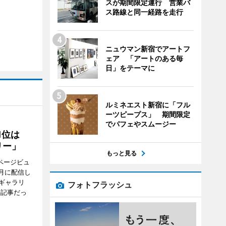
スが期間限定運行 営業バ
ス路線と同一経路を走行
ニュウマン新宿でアートフ
ェア 「アートのある毎
日」をテーマに
ルミネエスト新宿に「フル
ーツピープス」 期間限定
でパフェやスムージー
1位は
リー」
もっと見る
ページビュ
月に配信し
ギャラリ
フォトフラッシュ
の記事だっ