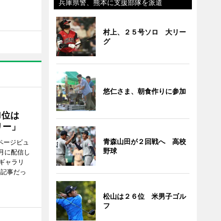
兵庫県警、熊本に支援部隊を派遣
村上、２５号ソロ 大リー
グ
悠仁さま、朝食作りに参加
1位は
リー」
青森山田が２回戦へ 高校
ページビュ
野球
月に配信し
ギャラリ
の記事だっ
松山は２６位 米男子ゴル
フ