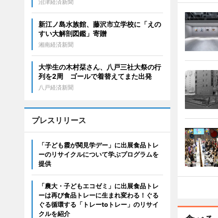
沼津経済新聞
新江ノ島水族館、藤沢市立学校に「えの
すい大解剖図鑑」寄贈
湘南経済新聞
大学生の木村栞さん、八戸三社大祭の行
列を2周 ゴールで着替えてまた出発
八戸経済新聞
プレスリリース
「子ども霞が関見学デー」に出展食品トレ
ーのリサイクルについて学ぶプログラムを
提供
「農大・子どもエコゼミ」に出展食品トレ
ーは再び食品トレーに生まれ変わる！ぐる
ぐる循環する「トレーtoトレー」のリサイ
クルを紹介