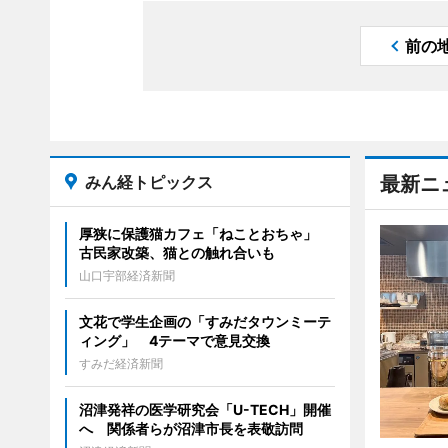
前の
みん経トピックス
最新ニ
厚狭に保護猫カフェ「ねことおちゃ」
古民家改築、猫との触れ合いも
山口宇部経済新聞
文花で学生企画の「すみだタウンミーテ
ィング」 4テーマで意見交換
すみだ経済新聞
沼津発祥の医学研究会「U-TECH」開催
へ 関係者らが沼津市長を表敬訪問