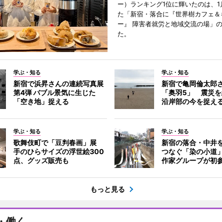
ー）ランキング1位に輝いたのは、1
た「新宿・落合に『世界樹カフェ＆
ー』 障害者就労と地域交流の場」
た。
学ぶ・知る
学ぶ・知る
新宿で浜昇さんの連続写真展
新宿で亀岡倫太郎
第4弾 バブル景気に生じた
「奥羽5」 震災
「空き地」捉える
沿岸部の今を捉え
学ぶ・知る
学ぶ・知る
歌舞伎町で「豆判春画」展
新宿の落合・中井
手のひらサイズの浮世絵300
つなぐ「染の小道
点、グッズ販売も
作家グループが初
もっと見る
・働く