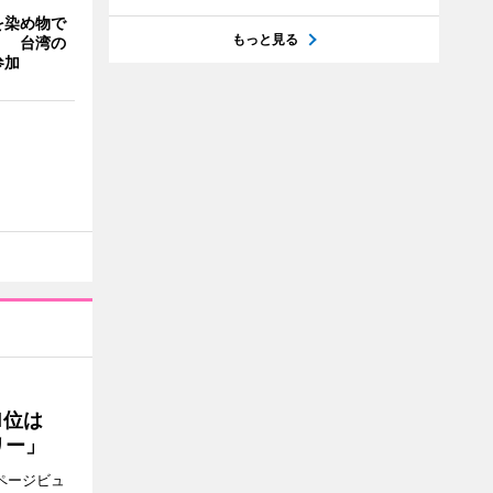
を染め物で
もっと見る
」 台湾の
参加
1位は
リー」
ページビュ