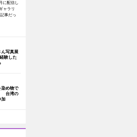
月に配信し
ギャラリ
の記事だっ
さん写真展
を経験した
る
を染め物で
」 台湾の
参加