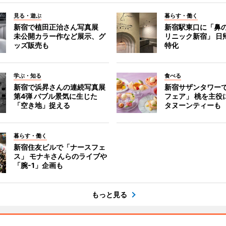
見る・遊ぶ
暮らす・働く
新宿で植田正治さん写真展
新宿駅東口に「鼻
未公開カラー作など展示、グ
リニック新宿」 日
ッズ販売も
特化
学ぶ・知る
食べる
新宿で浜昇さんの連続写真展
新宿サザンタワー
第4弾 バブル景気に生じた
フェア」 桃を主役
「空き地」捉える
タヌーンティーも
暮らす・働く
新宿住友ビルで「ナースフェ
ス」 モナキさんらのライブや
「腕-1」企画も
もっと見る