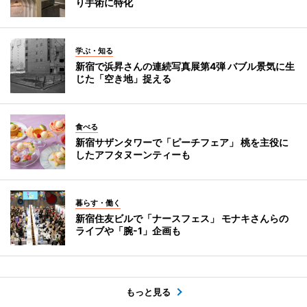
り手術に特化
学ぶ・知る
新宿で浜昇さんの連続写真展第4弾 バブル景気に生
じた「空き地」捉える
食べる
新宿サザンタワーで「ピーチフェア」 桃を主役に
したアフタヌーンティーも
暮らす・働く
新宿住友ビルで「ナースフェス」 モナキさんらの
ライブや「腕-1」企画も
もっと見る