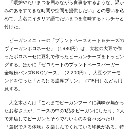
「暖炉やたいまつを囲みながら食事をするような、温か
みのあるすてきな時間や空間を提供したい」との思いを込
めて、店名にイタリア語でたいまつを意味するトルチャと
付けた。
ビーガンメニューの「プラントベースミート＆チーズの
ヴィーガンボロネーゼ」（1,980円）は、大粒の大豆で作
ったボロネーゼに豆乳で作ったビーガンチーズをトッピン
グする。ほかに「ゼロミートのプラントベースバーガー
全粒粉バンズB.B.Qソース」（2,200円）、大豆やアーモ
ンドを使った「とろける濃厚プリン」（715円）なども用
意する。
大之木さんは「これまでビーガンフードに興味が無かっ
たお客さまが、コースの中の1品をビーガンにしたり、2人
で来店してビーガンとそうでないものを食べ比べたり、
『選択できる体験』を楽しんでくれている印象がある。特