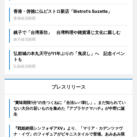
香港・啓徳に仏ビストロ新店「Bistrot's Suzette」
香港経済新聞
銚子で「台湾茶坊」 台湾料理や雑貨通じ文化に親しむ
銚子経済新聞
弘前城の本丸天守が11年ぶりの「曳戻し」へ 記念イベン
トも
弘前経済新聞
プレスリリース
“賞味期限1分”の生つくねに「合法レバ刺し」。まだ知られてい
ない大分の旨いものを集めた『アブラヤクマハチ』が中野に誕
生
『戦姫絶唱シンフォギアXV』より、「マリア・カデンツァヴ
ナ・イヴ」のフィギュアがビキニスタイルで登場。あみあみ限