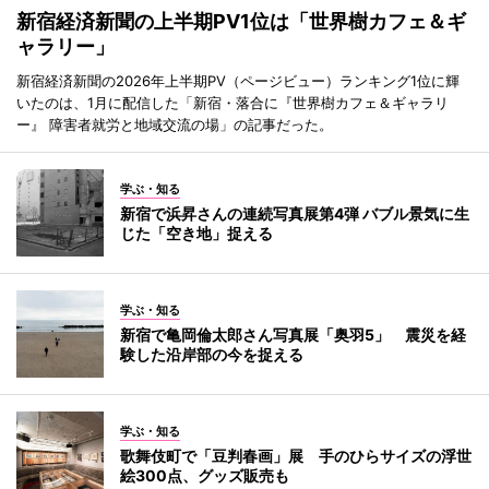
新宿経済新聞の上半期PV1位は「世界樹カフェ＆ギ
ャラリー」
新宿経済新聞の2026年上半期PV（ページビュー）ランキング1位に輝
いたのは、1月に配信した「新宿・落合に『世界樹カフェ＆ギャラリ
ー』 障害者就労と地域交流の場」の記事だった。
学ぶ・知る
新宿で浜昇さんの連続写真展第4弾 バブル景気に生
じた「空き地」捉える
学ぶ・知る
新宿で亀岡倫太郎さん写真展「奥羽5」 震災を経
験した沿岸部の今を捉える
学ぶ・知る
歌舞伎町で「豆判春画」展 手のひらサイズの浮世
絵300点、グッズ販売も