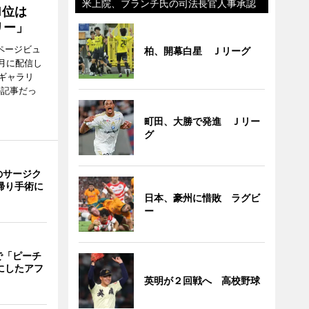
米上院、ブランチ氏の司法長官人事承認
1位は
リー」
ページビュ
柏、開幕白星 Ｊリーグ
月に配信し
ギャラリ
の記事だっ
町田、大勝で発進 Ｊリー
グ
のサージク
帰り手術に
日本、豪州に惜敗 ラグビ
ー
で「ピーチ
にしたアフ
英明が２回戦へ 高校野球