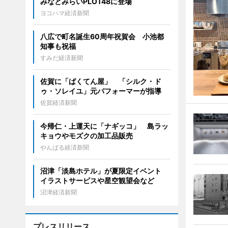
みなとみらいPLOT48に登場
ヨコハマ経済新聞
八広で町名誕生60周年祝賀会 小池都
知事も祝福
すみだ経済新聞
佐賀に「ばくてん屋」 「シルク・ド
ゥ・ソレイユ」元パフォーマーが指導
佐賀経済新聞
今帰仁・上運天に「ナギッコ」 島ラッ
キョウやモズクの加工品販売
やんばる経済新聞
沼津「淡島ホテル」が夏限定イベント
イラストサービスや星空観望会など
沼津経済新聞
プレスリリース