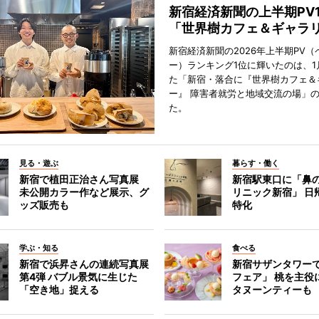
新宿経済新聞の上半期PV
「世界樹カフェ＆ギャラ
新宿経済新聞の2026年上半期PV（
ー）ランキング1位に輝いたのは、1
た「新宿・落合に『世界樹カフェ＆
ー』 障害者就労と地域交流の場」
た。
見る・遊ぶ
暮らす・働く
新宿で植田正治さん写真展
新宿駅東口に「鼻
未公開カラー作など展示、グ
リニック新宿」 日
ッズ販売も
特化
学ぶ・知る
食べる
新宿で浜昇さんの連続写真展
新宿サザンタワー
第4弾 バブル景気に生じた
フェア」 桃を主役
「空き地」捉える
タヌーンティーも