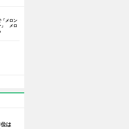
で「メロン
ー」 メロ
も
1位は