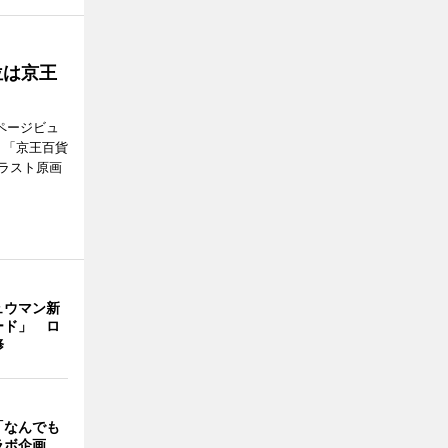
位は京王
」
ページビュ
、「京王百貨
ラスト原画
ュウマン新
ード」 ロ
修
「なんでも
ラボ企画