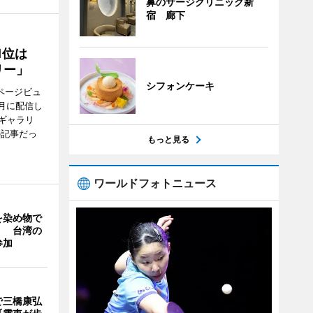
鼻のサージクリニック新
宿 廊下
1位は
リー」
シフォンケーキ
ページビュ
月に配信し
ギャラリ
の記事だっ
もっと見る
ワールドフォトニュース
を染め物で
」 台湾の
参加
で三橋康弘