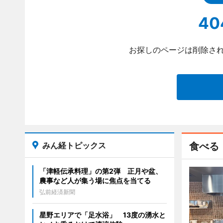
40
お探しのページは削除され
みん経トピックス
食べる
「津軽伝承料理」の第2弾 正月や盆、
農事など人が集う場に焦点を当てる
弘前経済新聞
星野エリアで「足水浴」 13度の湧水と