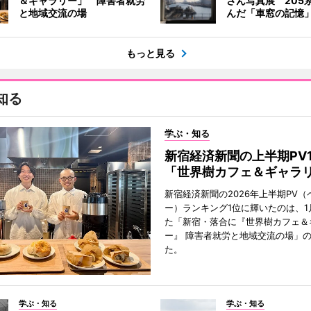
＆ギャラリー」 障害者就労
さん写真展 205
と地域交流の場
んだ「車窓の記憶
もっと見る
知る
学ぶ・知る
新宿経済新聞の上半期PV
「世界樹カフェ＆ギャラ
新宿経済新聞の2026年上半期PV（
ー）ランキング1位に輝いたのは、1
た「新宿・落合に『世界樹カフェ＆
ー』 障害者就労と地域交流の場」
た。
学ぶ・知る
学ぶ・知る