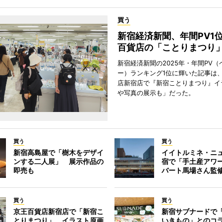
買う
新宿経済新聞、年間PV1
百貨店の「ことりまつり
新宿経済新聞の2025年・年間PV（
ー）ランキング1位に輝いた記事は
店新宿店で『新宿ことりまつり』イ
や写真の展示も」だった。
買う
買う
新宿高島屋で「樹木をデザイ
イイトルミネ・ニ
ンする二人展」 展示作品の
宿で「手土産アワ
即売も
バート馬場さん監
買う
買う
京王百貨店新宿店で「新宿こ
新宿サブナードで
とりまつり」 イラスト原画
いきもの」とのコ