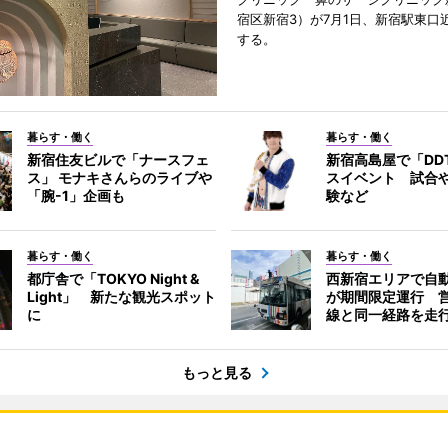
宿区新宿3）が7月1日、新宿駅東口
する。
暮らす・働く
暮らす・働く
新宿住友ビルで「ナースフェ
新宿高島屋で「DD
ス」 モナキさんらのライブや
スイベント 試合
「腕-1」企画も
験など
暮らす・働く
暮らす・働く
都庁舎で「TOKYO Night &
西新宿エリアで自
Light」 新たな観光スポット
が期間限定運行 
に
線と同一経路を走
もっと見る