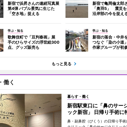
新宿で浜昇さんの連続写真展
新宿で亀岡倫太郎
第4弾 バブル景気に生じた
「奥羽5」 震災
「空き地」捉える
沿岸部の今を捉え
学ぶ・知る
学ぶ・知る
歌舞伎町で「豆判春画」展
新宿の落合・中井
手のひらサイズの浮世絵300
つなぐ「染の小道
点、グッズ販売も
作家グループが初
もっと見る
・働く
暮らす・働く
新宿駅東口に「鼻のサー
ック新宿」 日帰り手術に
鼻・副鼻腔（びくう）の日帰り手術
クリニック「鼻のサージクリニック