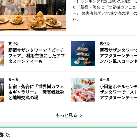
ー）ランキング1位に輝いたのは、1
た「新宿・落合に『世界樹カフェ＆
ー』 障害者就労と地域交流の場」
た。
食べる
食べる
新宿サザンタワーで「ピーチ
新宿サザンタワー
フェア」 桃を主役にしたアフ
アフタヌーンティ
タヌーンティーも
ンパン風スコーン
食べる
食べる
新宿・落合に「世界樹カフェ
小田急ホテルセン
＆ギャラリー」 障害者就労
ザンタワーで「ス
と地域交流の場
アフタヌーンティ
もっと見る
遊ぶ