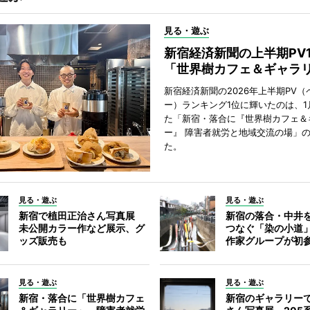
見る・遊ぶ
新宿経済新聞の上半期PV
「世界樹カフェ＆ギャラ
新宿経済新聞の2026年上半期PV（
ー）ランキング1位に輝いたのは、1
た「新宿・落合に『世界樹カフェ＆
ー』 障害者就労と地域交流の場」
た。
見る・遊ぶ
見る・遊ぶ
新宿で植田正治さん写真展
新宿の落合・中井
未公開カラー作など展示、グ
つなぐ「染の小道
ッズ販売も
作家グループが初
見る・遊ぶ
見る・遊ぶ
新宿・落合に「世界樹カフェ
新宿のギャラリー