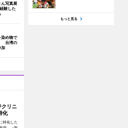
さん写真展
を経験した
る
もっと見る
を染め物で
」 台湾の
参加
ジクリニ
特化
に特化した
新宿」（新