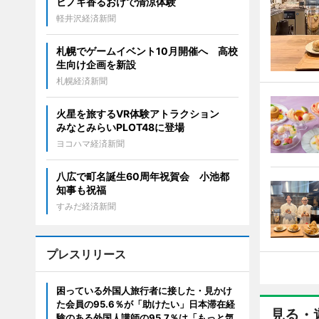
ヒノキ香るおけで清涼体験
軽井沢経済新聞
札幌でゲームイベント10月開催へ 高校
生向け企画を新設
札幌経済新聞
火星を旅するVR体験アトラクション
みなとみらいPLOT48に登場
ヨコハマ経済新聞
八広で町名誕生60周年祝賀会 小池都
知事も祝福
すみだ経済新聞
プレスリリース
困っている外国人旅行者に接した・見かけ
た会員の95.6％が「助けたい」日本滞在経
見る・
験のある外国人講師の95.7％は「もっと気