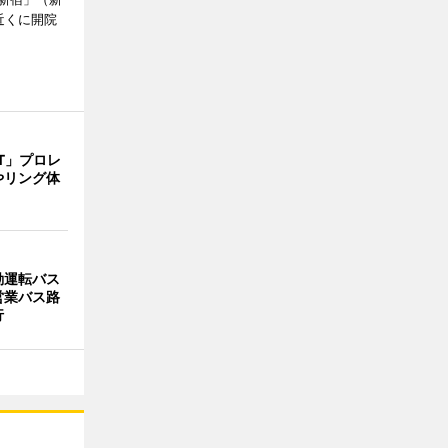
近くに開院
T」プロレ
やリング体
動運転バス
営業バス路
行