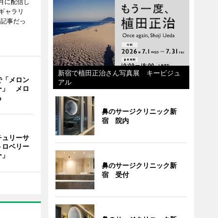
月に配信し
ギャラリ
の記事だっ
新宿で植田正治さん写真展 キービジュ
で「メロン
アル
ー」 メロ
も
鼻のサージクリニック新
宿 院内
チュリーサ
トロベリー
ー」
鼻のサージクリニック新
宿 受付