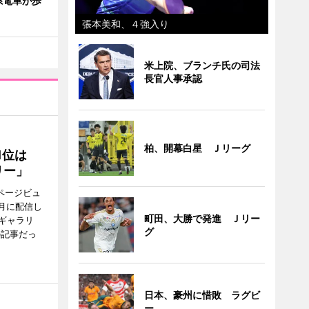
系電車が歩
」
張本美和、４強入り
米上院、ブランチ氏の司法
長官人事承認
柏、開幕白星 Ｊリーグ
1位は
リー」
ページビュ
月に配信し
町田、大勝で発進 Ｊリー
ギャラリ
グ
の記事だっ
日本、豪州に惜敗 ラグビ
ー